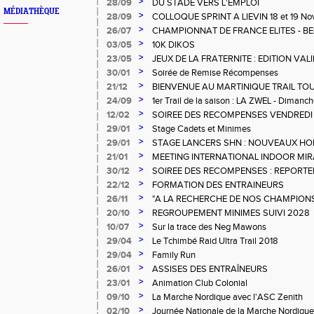
>
28/09
DU STADE VERS L'EMPLOI
MÉDIATHÈQUE
>
28/09
COLLOQUE SPRINT A LIEVIN 18 et 19 N
>
26/07
CHAMPIONNAT DE FRANCE ELITES - B
MEDAILLES
>
03/05
10K DIKOS
>
23/05
JEUX DE LA FRATERNITE : EDITION VAL
>
30/01
Soirée de Remise Récompenses
>
21/12
BIENVENUE AU MARTINIQUE TRAIL TO
>
24/09
1er Trail de la saison : LA ZWEL - Dimanc
>
12/02
SOIREE DES RECOMPENSES VENDREDI 1
>
29/01
Stage Cadets et Minimes
>
29/01
STAGE LANCERS SHN : NOUVEAUX HO
>
21/01
MEETING INTERNATIONAL INDOOR MI
>
30/12
SOIREE DES RECOMPENSES : REPORTEE
2021
>
22/12
FORMATION DES ENTRAINEURS
>
26/11
"A LA RECHERCHE DE NOS CHAMPION
>
20/10
REGROUPEMENT MINIMES SUIVI 2028
>
10/07
Sur la trace des Neg Mawons
>
29/04
Le Tchimbé Raid Ultra Trail 2018
>
29/04
Family Run
>
26/01
ASSISES DES ENTRAÎNEURS
>
23/01
Animation Club Colonial
>
09/10
La Marche Nordique avec l'ASC Zenith
>
02/10
Journée Nationale de la Marche Nordique