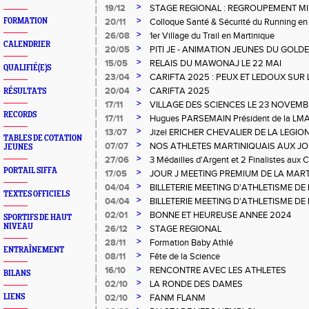
>
19/12
STAGE REGIONAL : REGROUPEMENT MI
>
FORMATION
20/11
Colloque Santé & Sécurité du Running en
>
26/08
1er Village du Trail en Martinique
CALENDRIER
>
20/05
PITI JE - ANIMATION JEUNES DU GOLD
>
15/05
RELAIS DU MAWONAJ LE 22 MAI
QUALIFIÉ(E)S
>
23/04
CARIFTA 2025 : PEUX ET LEDOUX SUR
>
20/04
CARIFTA 2025
RÉSULTATS
>
17/11
VILLAGE DES SCIENCES LE 23 NOVEMB
RECORDS
>
17/11
Hugues PARSEMAIN Président de la LM
>
13/07
Jizel ERICHER CHEVALIER DE LA LEGI
TABLES DE COTATION
>
07/07
NOS ATHLETES MARTINIQUAIS AUX JO
JEUNES
>
27/06
3 Médailles d'Argent et 2 Finalistes aux
PORTAIL SIFFA
>
17/05
JOUR J MEETING PREMIUM DE LA MAR
>
04/04
BILLETERIE MEETING D'ATHLETISME DE
TEXTES OFFICIELS
>
04/04
BILLETERIE MEETING D'ATHLETISME DE
>
02/01
BONNE ET HEUREUSE ANNEE 2024
SPORTIFS DE HAUT
NIVEAU
>
26/12
STAGE REGIONAL
>
28/11
Formation Baby Athlé
ENTRAÎNEMENT
>
08/11
Fête de la Science
>
16/10
RENCONTRE AVEC LES ATHLETES
BILANS
>
02/10
LA RONDE DES DAMES
>
LIENS
02/10
FANM FLANM