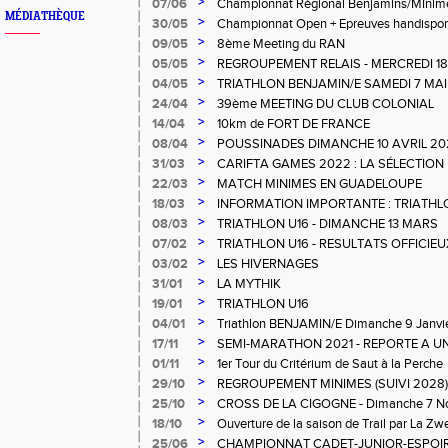
>
07/06
Championnat Régional Benjamins/MInime
MÉDIATHÈQUE
>
30/05
Championnat Open + Epreuves handisport
>
09/05
8ème Meeting du RAN
>
05/05
REGROUPEMENT RELAIS - MERCREDI 18
ACHILLE
>
04/05
TRIATHLON BENJAMIN/E SAMEDI 7 MAI
>
24/04
39ème MEETING DU CLUB COLONIAL
>
14/04
10km de FORT DE FRANCE
>
08/04
POUSSINADES DIMANCHE 10 AVRIL 20
>
31/03
CARIFTA GAMES 2022 : LA SÉLECTION
>
22/03
MATCH MINIMES EN GUADELOUPE
>
18/03
INFORMATION IMPORTANTE : TRIATHL
ANNULÉ
>
08/03
TRIATHLON U16 - DIMANCHE 13 MARS
>
07/02
TRIATHLON U16 - RESULTATS OFFICIEU
>
03/02
LES HIVERNAGES
>
31/01
LA MYTHIK
>
19/01
TRIATHLON U16
>
04/01
Triathlon BENJAMIN/E Dimanche 9 Janvi
>
17/11
SEMI-MARATHON 2021 - REPORTE A UN
>
01/11
1er Tour du Critérium de Saut à la Perche
>
29/10
REGROUPEMENT MINIMES (SUIVI 2028)
STADE Pierre ALIKER
>
25/10
CROSS DE LA CIGOGNE - Dimanche 7 N
>
18/10
Ouverture de la saison de Trail par La Z
>
25/06
CHAMPIONNAT CADET-JUNIOR-ESPOI