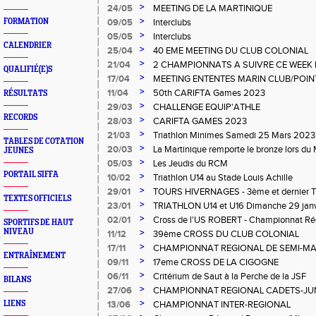
>
24/05
MEETING DE LA MARTINIQUE
>
FORMATION
09/05
Interclubs
>
05/05
Interclubs
CALENDRIER
>
25/04
40 EME MEETING DU CLUB COLONIAL
>
21/04
2 CHAMPIONNATS A SUIVRE CE WEEK 
QUALIFIÉ(E)S
>
17/04
MEETING ENTENTES MARIN CLUB/POINT
>
11/04
50th CARIFTA Games 2023
RÉSULTATS
>
29/03
CHALLENGE EQUIP'ATHLE
RECORDS
>
28/03
CARIFTA GAMES 2023
>
21/03
Triathlon Minimes Samedi 25 Mars 2023
TABLES DE COTATION
>
20/03
La Martinique remporte le bronze lors d
JEUNES
>
05/03
Les Jeudis du RCM
PORTAIL SIFFA
>
10/02
Triathlon U14 au Stade Louis Achille
>
29/01
TOURS HIVERNAGES - 3ème et dernier T
TEXTES OFFICIELS
>
23/01
TRIATHLON U14 et U16 Dimanche 29 jan
>
02/01
Cross de l'US ROBERT - Championnat Régi
SPORTIFS DE HAUT
NIVEAU
>
11/12
39ème CROSS DU CLUB COLONIAL
>
17/11
CHAMPIONNAT REGIONAL DE SEMI-M
ENTRAÎNEMENT
>
09/11
17eme CROSS DE LA CIGOGNE
>
06/11
Critérium de Saut à la Perche de la JSF
BILANS
>
27/06
CHAMPIONNAT REGIONAL CADETS-JU
>
LIENS
13/06
CHAMPIONNAT INTER-REGIONAL