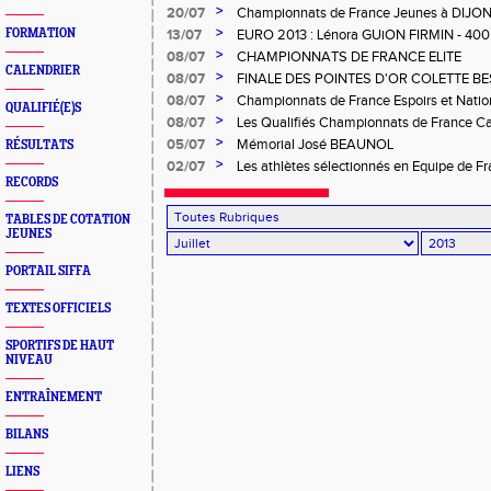
et Bronze sur 200m
>
20/07
Championnats de France Jeunes à DIJO
>
FORMATION
13/07
EURO 2013 : Lénora GUiON FIRMIN - 400
4x400 en Bronze
>
08/07
CHAMPIONNATS DE FRANCE ELITE
CALENDRIER
>
08/07
FINALE DES POINTES D'OR COLETTE B
>
08/07
Championnats de France Espoirs et Nation
QUALIFIÉ(E)S
>
08/07
Les Qualifiés Championnats de France Ca
>
05/07
Mémorial José BEAUNOL
RÉSULTATS
>
02/07
Les athlètes sélectionnés en Equipe de Fra
RECORDS
TABLES DE COTATION
JEUNES
PORTAIL SIFFA
TEXTES OFFICIELS
SPORTIFS DE HAUT
NIVEAU
ENTRAÎNEMENT
BILANS
LIENS