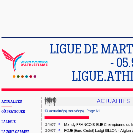
LIGUE DE MART
- 05
LIGUE.ATH
ACTUALITÉS
ACTUALITÉS
10 actualité(s) trouvée(s) | Page 1/1
OÙ PRATIQUER
LA LIGUE
>
24/07
Mandy FRANCOIS-ELIE Championne du M
Handisport
>
20/07
FOJE (Euro Cadet) Ludgi SILLON - Aiglon
LA ZONE CARAÏBE