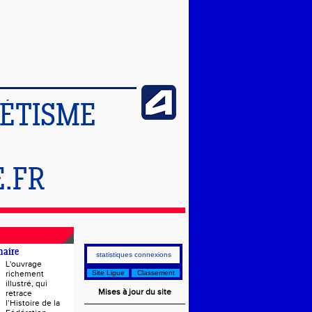
LÉTISME
.FR
naire
statistiques connexions
L'ouvrage
richement
Site Ligue
Classement
illustré, qui
Mises à jour du site
retrace
l’Histoire de la