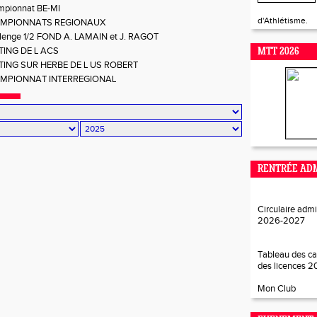
pionnat BE-MI
d'Athlétisme.
MPIONNATS REGIONAUX
lenge 1/2 FOND A. LAMAIN et J. RAGOT
TING DE L ACS
MTT 2026
TING SUR HERBE DE L US ROBERT
MPIONNAT INTERREGIONAL
RENTRÉE ADM
Circulaire admi
2026-202
7
Tableau des ca
des licences 
Mon Club