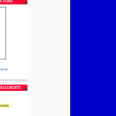
A VENIR
que
ici
 RÈGLEMENTS
rclubs