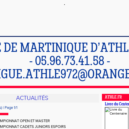
E DE MARTINIQUE D’ATH
- 05.96.73.41.58 -
IGUE.ATHLE972@ORANGE
ACTUALITÉS
ATHLE.FR
Livre du Cente
) | Page 1/1
MPIONNAT OPEN ET MASTER
MPIONNAT CADETS JUNIORS ESPOIRS