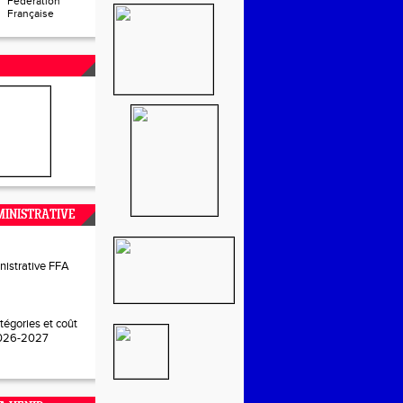
Fédération
Française
INISTRATIVE
nistrative FFA
tégories et coût
2026-2027