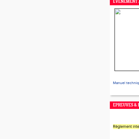
EVENEMENT 
Manuel techni
EPREUVES &
Règlement inte