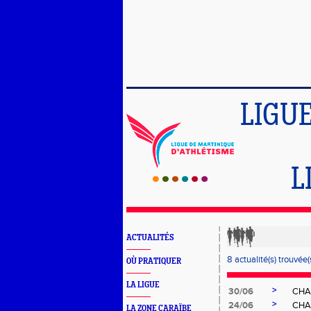
LIGU
L
ACTUALITÉS
8 actualité(s) trouvée(s
OÙ PRATIQUER
LA LIGUE
>
30/06
CHA
>
24/06
CHA
LA ZONE CARAÏBE