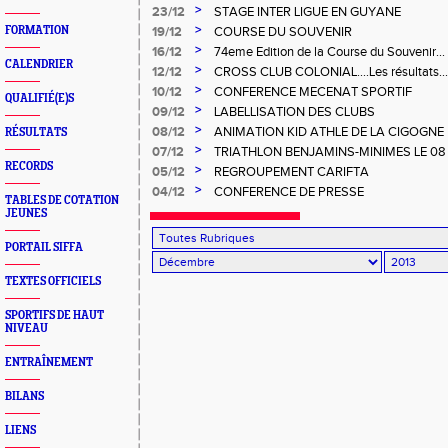
>
23/12
STAGE INTER LIGUE EN GUYANE
>
FORMATION
19/12
COURSE DU SOUVENIR
>
16/12
74eme Edition de la Course du Souvenir...
CALENDRIER
>
12/12
CROSS CLUB COLONIAL....Les résultats...
>
10/12
CONFERENCE MECENAT SPORTIF
QUALIFIÉ(E)S
>
09/12
LABELLISATION DES CLUBS
>
08/12
ANIMATION KID ATHLE DE LA CIGOGNE
RÉSULTATS
>
07/12
TRIATHLON BENJAMINS-MINIMES LE 08
RECORDS
RESULTATS OFFICIEUX...
>
05/12
REGROUPEMENT CARIFTA
>
04/12
CONFERENCE DE PRESSE
TABLES DE COTATION
JEUNES
PORTAIL SIFFA
TEXTES OFFICIELS
SPORTIFS DE HAUT
NIVEAU
ENTRAÎNEMENT
BILANS
LIENS