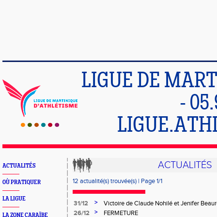
LIGUE DE MART
- 05
LIGUE.ATH
ACTUALITÉS
ACTUALITÉS
12 actualité(s) trouvée(s) | Page 1/1
OÙ PRATIQUER
LA LIGUE
>
31/12
Victoire de Claude Nohilé et Jenifer Beau
Sylvestre
>
26/12
FERMETURE
LA ZONE CARAÏBE