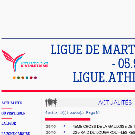
LIGUE DE MART
- 05
LIGUE.ATH
ACTUALITÉS
ACTUALITÉS
4 actualité(s) trouvée(s) | Page 1/1
OÙ PRATIQUER
LA LIGUE
>
25/10
4EME CROSS DE LA GAULOISE DE T
>
20/10
22e RAID DU LOUGAROU---LES RE
LA ZONE CARAÏBE