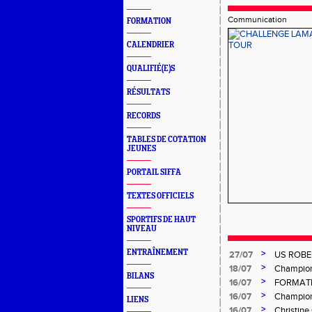
Communication
FORMATION
CALENDRIER
QUALIFIÉ(E)S
RÉSULTATS
RECORDS
TABLES DE COTATION
JEUNES
PORTAIL SIFFA
TEXTES OFFICIELS
SPORTIFS DE HAUT
NIVEAU
ENTRAÎNEMENT
>
27/07
US ROBE
>
18/07
Championn
BILANS
>
16/07
FORMATI
>
16/07
Champion
LIENS
>
16/07
Christin