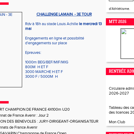
d'Athlétisme.
CHALLENGE LAMAIN - 3E TOUR
MTT 2026
Rdv à 18h au stade Louis Achille
le mercredi 13
mai
Engagements en ligne et possibilité
d'engagements sur place
Epreuves:
1000m BEG/BEF/MIF/MIG
800M H ET F
3000 MARCHE H ET F
RENTRÉE ADM
3000 F / 5000M H
Circulaire admi
2026-202
7
Tableau des ca
RT CHAMPION DE FRANCE 4X100m U20
des licences 
at de France Avenir : Jour 2
ON DES BENEVOLES : JURY-DIRIGEANT-ORGANISATEUR
Mon Club
nats de France Avenir
e GAVARIN Championne de France Open