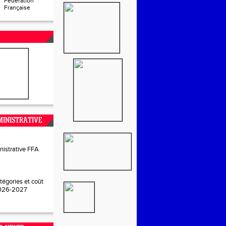
Fédération
Française
INISTRATIVE
nistrative FFA
tégories et coût
2026-2027