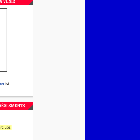
A VENIR
que
ici
 RÈGLEMENTS
rclubs