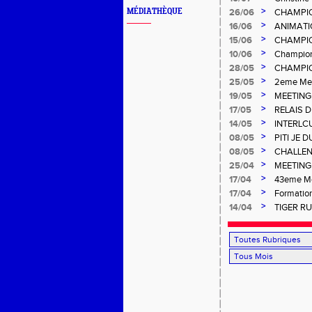
>
MÉDIATHÈQUE
26/06
CHAMPIO
>
16/06
ANIMATI
>
15/06
CHAMPIO
>
10/06
Champion
>
28/05
CHAMPIO
Gosier
>
25/05
2eme Mee
>
19/05
MEETING
>
17/05
RELAIS 
>
14/05
INTERLC
>
08/05
PITI JE 
>
08/05
CHALLEN
>
25/04
MEETING 
Salée
>
17/04
43eme Me
>
17/04
Formation
>
14/04
TIGER R