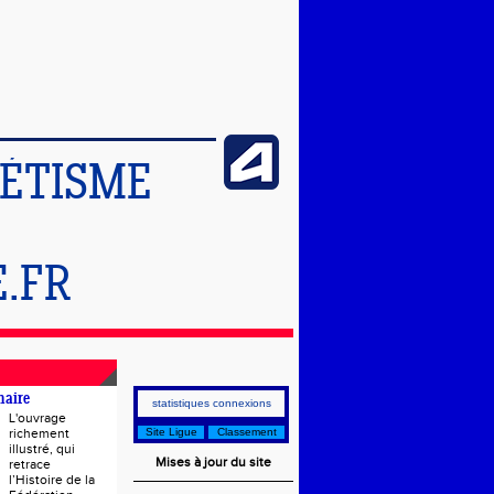
LÉTISME
.FR
naire
statistiques connexions
L'ouvrage
richement
Site Ligue
Classement
illustré, qui
Mises à jour du site
retrace
l’Histoire de la