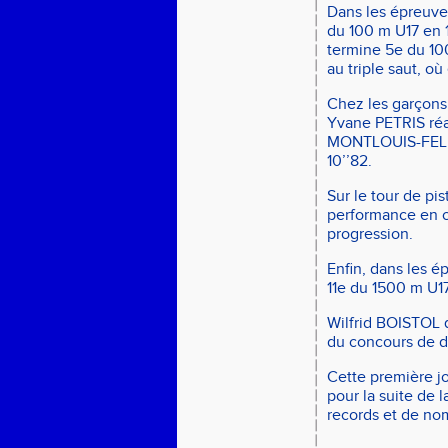
Dans les épreuve
du 100 m U17 en 
termine 5e du 10
au triple saut, où
Chez les garçons
Yvane PETRIS réa
MONTLOUIS-FELIC
10’’82.
Sur le tour de pi
performance en c
progression.
Enfin, dans les
11e du 1500 m U17
Wilfrid BOISTOL q
du concours de d
Cette première jo
pour la suite de 
records et de n