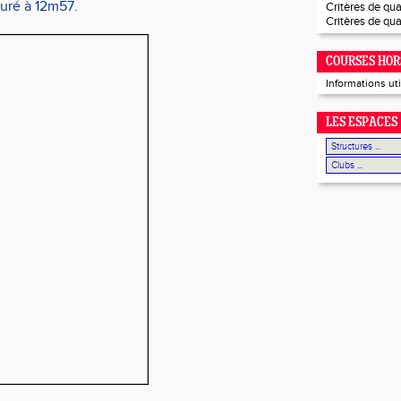
uré à 12m57.
Critères de qual
Critères de qua
COURSES HOR
Informations ut
LES ESPACES