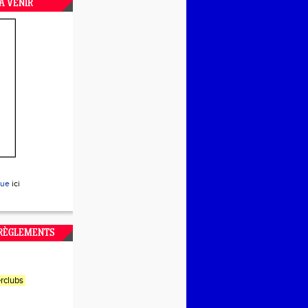
A VENIR
que
ici
 RÈGLEMENTS
rclubs