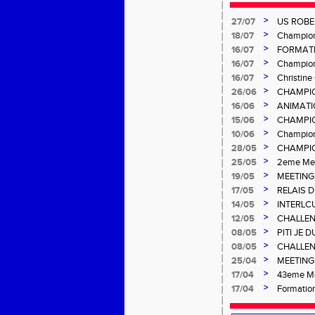
>
27/07
US ROBE
>
18/07
Championn
>
16/07
FORMATI
>
16/07
Champion
>
16/07
Christin
>
26/06
CHAMPIO
>
16/06
ANIMATI
>
15/06
CHAMPIO
>
10/06
Champion
>
28/05
CHAMPIO
Gosier
>
25/05
2eme Mee
>
19/05
MEETING
>
17/05
RELAIS 
>
14/05
INTERLC
>
12/05
CHALLEN
>
08/05
PITI JE 
>
08/05
CHALLEN
>
25/04
MEETING 
Salée
>
17/04
43eme Me
>
17/04
Formation