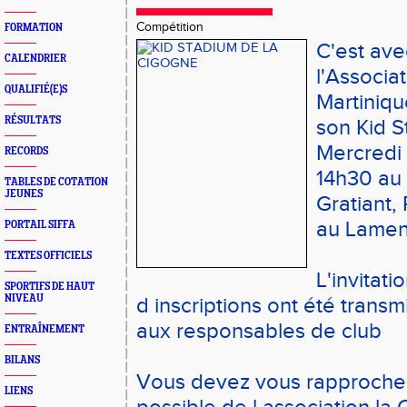
Compétition
FORMATION
C'est ave
CALENDRIER
l'Associa
QUALIFIÉ(E)S
Martiniqu
RÉSULTATS
son Kid S
Mercredi
RECORDS
14h30 au
TABLES DE COTATION
JEUNES
Gratiant,
au Lamen
PORTAIL SIFFA
TEXTES OFFICIELS
L'invitati
SPORTIFS DE HAUT
NIVEAU
d inscriptions ont été transm
aux responsables de club
ENTRAÎNEMENT
BILANS
Vous devez vous rapproche
LIENS