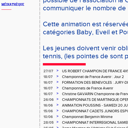
possible de l association la
MÉDIATHÈQUE
communiquer le nombre de p
Cette animation est réservé
catégories Baby, Eveil et Po
Les jeunes doivent venir ob
tennis, (les pointes de sont 
>
27/07
US ROBERT CHAMPION DE FRANCE 4X
>
18/07
Championnat de France Avenir : Jour 2
>
16/07
FORMATION DES BENEVOLES : JURY-
>
16/07
Championnats de France Avenir
>
16/07
Christine GAVARIN Championne de Fra
>
26/06
CHAMPIONNATS DE MARTINIQUE OPEN
>
16/06
ANIMATION POUSSINS - SAMEDI 20 JU
>
15/06
CHAMPIONNAT CADETS JUNIORS ESP
>
10/06
Championnat Benjamin Minime
>
28/05
CHAMPIONNAT INTERREGIONAL SAMEDI 
Gosier
>