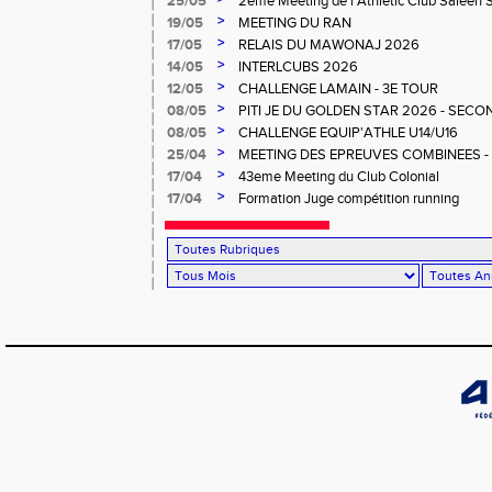
25/05
2eme Meeting de l'Athletic Club Saleen
>
19/05
MEETING DU RAN
>
17/05
RELAIS DU MAWONAJ 2026
>
14/05
INTERLCUBS 2026
>
12/05
CHALLENGE LAMAIN - 3E TOUR
>
08/05
PITI JE DU GOLDEN STAR 2026 - SECO
>
08/05
CHALLENGE EQUIP'ATHLE U14/U16
>
25/04
MEETING DES EPREUVES COMBINEES - 1er
Salée
>
17/04
43eme Meeting du Club Colonial
>
17/04
Formation Juge compétition running