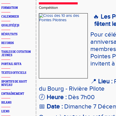
Compétition
FORMATION
🔥
Les P
CALENDRIER
fêtent l
QUALIFIÉ(E)S
Pour cél
RÉSULTATS
anniversa
RECORDS
membres
TABLES DE COTATION
Pointes P
JEUNES
invitent à
PORTAIL SIFFA
TEXTES OFFICIELS
📍
Lieu :
P
SPORTIFS DE HAUT
NIVEAU
du Bourg - Rivière Pilote
ENTRAÎNEMENT
🕖
Heure :
Dès 7h00
BILANS
📅
Date :
Dimanche 7 Déce
LIENS