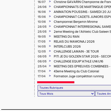
>
16/07
Christine GAVARIN Championne de Fra
>
26/06
CHAMPIONNATS DE MARTINIQUE OPEN
>
16/06
ANIMATION POUSSINS - SAMEDI 20 JU
>
15/06
CHAMPIONNAT CADETS JUNIORS ESP
>
10/06
Championnat Benjamin Minime
>
28/05
CHAMPIONNAT INTERREGIONAL SAMEDI 
Gosier
>
25/05
2eme Meeting de l'Athletic Club Saleen
>
19/05
MEETING DU RAN
>
17/05
RELAIS DU MAWONAJ 2026
>
14/05
INTERLCUBS 2026
>
12/05
CHALLENGE LAMAIN - 3E TOUR
>
08/05
PITI JE DU GOLDEN STAR 2026 - SECO
>
08/05
CHALLENGE EQUIP'ATHLE U14/U16
>
25/04
MEETING DES EPREUVES COMBINEES - 1er
Salée
>
17/04
43eme Meeting du Club Colonial
>
17/04
Formation Juge compétition running