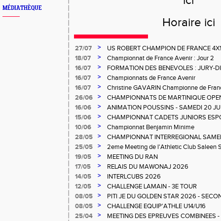
ici
MÉDIATHÈQUE
Horaire
ici
>
27/07
US ROBERT CHAMPION DE FRANCE 4X
>
18/07
Championnat de France Avenir : Jour 2
>
16/07
FORMATION DES BENEVOLES : JURY-
>
16/07
Championnats de France Avenir
>
16/07
Christine GAVARIN Championne de Fra
>
26/06
CHAMPIONNATS DE MARTINIQUE OPEN
>
16/06
ANIMATION POUSSINS - SAMEDI 20 JU
>
15/06
CHAMPIONNAT CADETS JUNIORS ESP
>
10/06
Championnat Benjamin Minime
>
28/05
CHAMPIONNAT INTERREGIONAL SAMEDI 
Gosier
>
25/05
2eme Meeting de l'Athletic Club Saleen
>
19/05
MEETING DU RAN
>
17/05
RELAIS DU MAWONAJ 2026
>
14/05
INTERLCUBS 2026
>
12/05
CHALLENGE LAMAIN - 3E TOUR
>
08/05
PITI JE DU GOLDEN STAR 2026 - SECO
>
08/05
CHALLENGE EQUIP'ATHLE U14/U16
>
25/04
MEETING DES EPREUVES COMBINEES - 1er