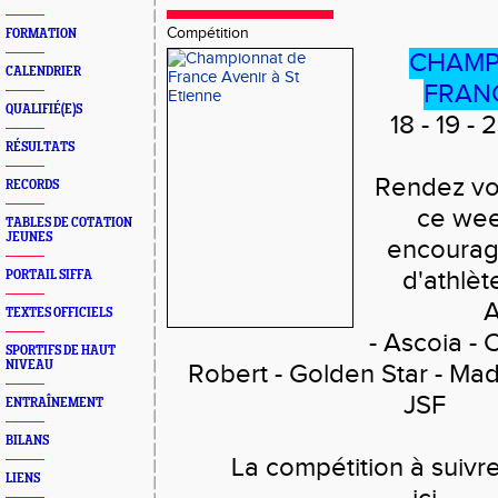
Compétition
FORMATION
CHAMP
CALENDRIER
FRAN
QUALIFIÉ(E)S
18 - 19 - 
RÉSULTATS
Rendez vo
RECORDS
ce wee
TABLES DE COTATION
JEUNES
encourage
d'athlèt
PORTAIL SIFFA
A
TEXTES OFFICIELS
- Ascoia - 
SPORTIFS DE HAUT
NIVEAU
Robert - Golden Star - Mad
JSF
ENTRAÎNEMENT
BILANS
La compétition à suivr
LIENS