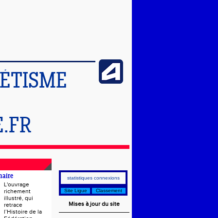
LÉTISME
.FR
naire
statistiques connexions
L'ouvrage
richement
Site Ligue
Classement
illustré, qui
Mises à jour du site
retrace
l’Histoire de la