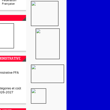
Fédération
Française
INISTRATIVE
nistrative FFA
tégories et coût
2026-2027