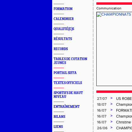
Communication
FORMATION
CALENDRIER
QUALIFIÉ(E)S
RÉSULTATS
RECORDS
TABLES DE COTATION
JEUNES
PORTAIL SIFFA
TEXTES OFFICIELS
SPORTIFS DE HAUT
NIVEAU
>
27/07
US ROBE
>
18/07
Championn
ENTRAÎNEMENT
>
16/07
FORMATI
>
16/07
Champion
BILANS
>
16/07
Christin
LIENS
>
26/06
CHAMPIO