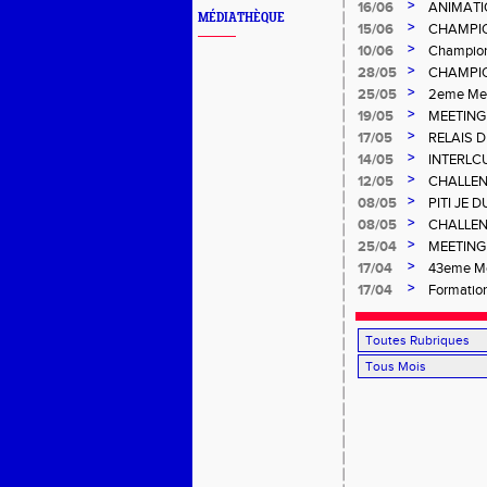
>
16/06
ANIMATI
MÉDIATHÈQUE
>
15/06
CHAMPIO
>
10/06
Champion
>
28/05
CHAMPIO
Gosier
>
25/05
2eme Mee
>
19/05
MEETING
>
17/05
RELAIS 
>
14/05
INTERLC
>
12/05
CHALLEN
>
08/05
PITI JE 
>
08/05
CHALLEN
>
25/04
MEETING 
Salée
>
17/04
43eme Me
>
17/04
Formation