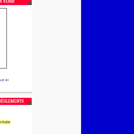
A VENIR
que
ici
 RÈGLEMENTS
rclubs