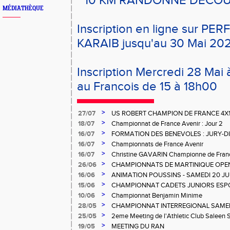
* 10 KM RANDONNE DECO
MÉDIATHÈQUE
Inscription en ligne sur P
KARAIB jusqu'au 30 Mai 20
Inscription Mercredi 28 Mai à
au Francois de 15 à 18h00
>
27/07
US ROBERT CHAMPION DE FRANCE 4X
>
18/07
Championnat de France Avenir : Jour 2
>
16/07
FORMATION DES BENEVOLES : JURY-
>
16/07
Championnats de France Avenir
>
16/07
Christine GAVARIN Championne de Fra
>
26/06
CHAMPIONNATS DE MARTINIQUE OPEN
>
16/06
ANIMATION POUSSINS - SAMEDI 20 JU
>
15/06
CHAMPIONNAT CADETS JUNIORS ESP
>
10/06
Championnat Benjamin Minime
>
28/05
CHAMPIONNAT INTERREGIONAL SAMEDI 
Gosier
>
25/05
2eme Meeting de l'Athletic Club Saleen
>
19/05
MEETING DU RAN