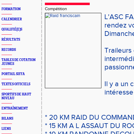
Compétition
FORMATION
L'ASC FA
CALENDRIER
rendez v
QUALIFIÉ(E)S
Dimanche
RÉSULTATS
Traileurs
RECORDS
intermédi
TABLES DE COTATION
JEUNES
passionn
PORTAIL SIFFA
Il y a un 
TEXTES OFFICIELS
intéresse
SPORTIFS DE HAUT
NIVEAU
ENTRAÎNEMENT
* 20 KM RAID DU COMMA
BILANS
* 15 KM A L ASSAUT DU R
LIENS