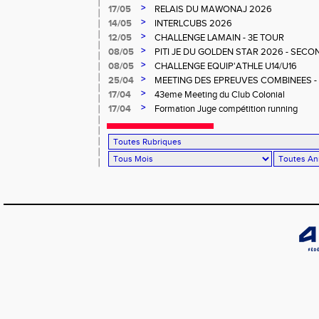
>
17/05
RELAIS DU MAWONAJ 2026
>
14/05
INTERLCUBS 2026
>
12/05
CHALLENGE LAMAIN - 3E TOUR
>
08/05
PITI JE DU GOLDEN STAR 2026 - SECO
>
08/05
CHALLENGE EQUIP'ATHLE U14/U16
>
25/04
MEETING DES EPREUVES COMBINEES - 1er
Salée
>
17/04
43eme Meeting du Club Colonial
>
17/04
Formation Juge compétition running