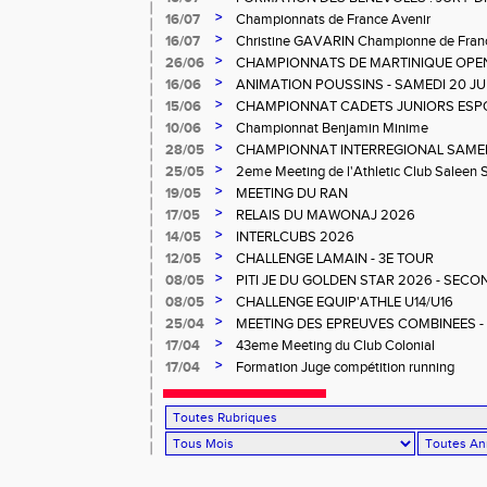
>
16/07
Championnats de France Avenir
>
16/07
Christine GAVARIN Championne de Fra
>
26/06
CHAMPIONNATS DE MARTINIQUE OPEN
>
16/06
ANIMATION POUSSINS - SAMEDI 20 JU
>
15/06
CHAMPIONNAT CADETS JUNIORS ESP
>
10/06
Championnat Benjamin Minime
>
28/05
CHAMPIONNAT INTERREGIONAL SAMEDI 
Gosier
>
25/05
2eme Meeting de l'Athletic Club Saleen
>
19/05
MEETING DU RAN
>
17/05
RELAIS DU MAWONAJ 2026
>
14/05
INTERLCUBS 2026
>
12/05
CHALLENGE LAMAIN - 3E TOUR
>
08/05
PITI JE DU GOLDEN STAR 2026 - SECO
>
08/05
CHALLENGE EQUIP'ATHLE U14/U16
>
25/04
MEETING DES EPREUVES COMBINEES - 1er
Salée
>
17/04
43eme Meeting du Club Colonial
>
17/04
Formation Juge compétition running