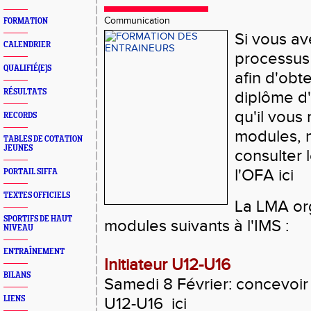
Communication
FORMATION
Si vous a
CALENDRIER
processus
QUALIFIÉ(E)S
afin d'obte
RÉSULTATS
diplôme d'
qu'il vou
RECORDS
modules, n
TABLES DE COTATION
JEUNES
consulter 
l'OFA
ici
PORTAIL SIFFA
TEXTES OFFICIELS
La LMA or
SPORTIFS DE HAUT
modules suivants à l'IMS :
NIVEAU
ENTRAÎNEMENT
Initiateur U12-U16
BILANS
Samedi 8 Février:
concevoir 
LIENS
U12-U16
ici