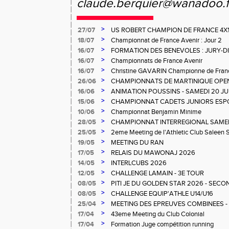
claude.berquier@wanadoo.
>
27/07
US ROBERT CHAMPION DE FRANCE 4X
>
18/07
Championnat de France Avenir : Jour 2
>
16/07
FORMATION DES BENEVOLES : JURY-
>
16/07
Championnats de France Avenir
>
16/07
Christine GAVARIN Championne de Fra
>
26/06
CHAMPIONNATS DE MARTINIQUE OPEN
>
16/06
ANIMATION POUSSINS - SAMEDI 20 JU
>
15/06
CHAMPIONNAT CADETS JUNIORS ESP
>
10/06
Championnat Benjamin Minime
>
28/05
CHAMPIONNAT INTERREGIONAL SAMEDI 
Gosier
>
25/05
2eme Meeting de l'Athletic Club Saleen
>
19/05
MEETING DU RAN
>
17/05
RELAIS DU MAWONAJ 2026
>
14/05
INTERLCUBS 2026
>
12/05
CHALLENGE LAMAIN - 3E TOUR
>
08/05
PITI JE DU GOLDEN STAR 2026 - SECO
>
08/05
CHALLENGE EQUIP'ATHLE U14/U16
>
25/04
MEETING DES EPREUVES COMBINEES - 1er
Salée
>
17/04
43eme Meeting du Club Colonial
>
17/04
Formation Juge compétition running