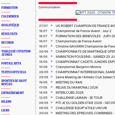
Communication
FORMATION
CALENDRIER
>
QUALIFIÉ(E)S
27/07
US ROBERT CHAMPION DE FRANCE 4X
>
18/07
Championnat de France Avenir : Jour 2
RÉSULTATS
>
16/07
FORMATION DES BENEVOLES : JURY-
>
16/07
Championnats de France Avenir
RECORDS
>
16/07
Christine GAVARIN Championne de Fra
>
26/06
CHAMPIONNATS DE MARTINIQUE OPEN
TABLES DE COTATION
JEUNES
>
16/06
ANIMATION POUSSINS - SAMEDI 20 JU
>
15/06
CHAMPIONNAT CADETS JUNIORS ESP
PORTAIL SIFFA
>
10/06
Championnat Benjamin Minime
>
28/05
CHAMPIONNAT INTERREGIONAL SAMEDI 
TEXTES OFFICIELS
Gosier
>
25/05
2eme Meeting de l'Athletic Club Saleen
SPORTIFS DE HAUT
>
19/05
MEETING DU RAN
NIVEAU
>
17/05
RELAIS DU MAWONAJ 2026
>
14/05
INTERLCUBS 2026
ENTRAÎNEMENT
>
12/05
CHALLENGE LAMAIN - 3E TOUR
BILANS
>
08/05
PITI JE DU GOLDEN STAR 2026 - SECO
>
08/05
CHALLENGE EQUIP'ATHLE U14/U16
LIENS
>
25/04
MEETING DES EPREUVES COMBINEES - 1er