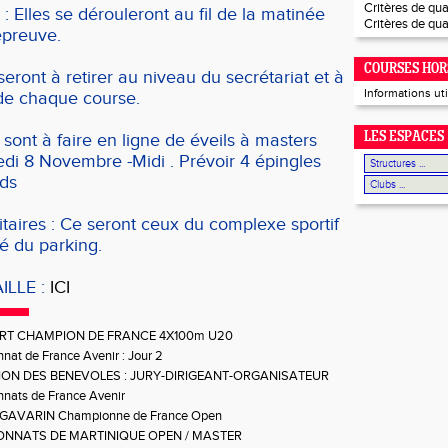
Critères de qual
 Elles se dérouleront au fil de la matinée
Critères de qua
épreuve.
COURSES HOR
 seront à retirer au niveau du secrétariat et à
Informations ut
 de chaque course.
 sont à faire en ligne de éveils à masters
LES ESPACES
di 8 Novembre -Midi . Prévoir 4 épingles
rds
nitaires : Ce seront ceux du complexe sportif
é du parking.
ILLE :
ICI
RT CHAMPION DE FRANCE 4X100m U20
at de France Avenir : Jour 2
ON DES BENEVOLES : JURY-DIRIGEANT-ORGANISATEUR
nats de France Avenir
e GAVARIN Championne de France Open
NNATS DE MARTINIQUE OPEN / MASTER