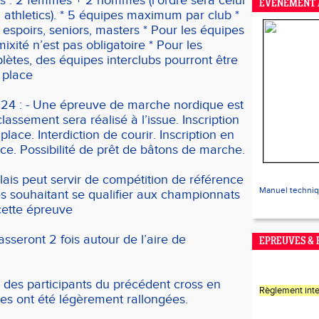
s : 2 femmes + 2 hommes (l’ordre sera celui
EVENEMENT 
d athletics). * 5 équipes maximum par club *
, espoirs, seniors, masters * Pour les équipes
ixité n’est pas obligatoire * Pour les
ètes, des équipes interclubs pourront être
 place
4 : - Une épreuve de marche nordique est
lassement sera réalisé à l’issue. Inscription
place. Interdiction de courir. Inscription en
ace. Possibilité de prêt de bâtons de marche.
elais peut servir de compétition de référence
Manuel techni
s souhaitant se qualifier aux championnats
cette épreuve
asseront 2 fois autour de l’aire de
EPREUVES &
t
 des participants du précédent cross en
Règlement inte
cles ont été légèrement rallongées.