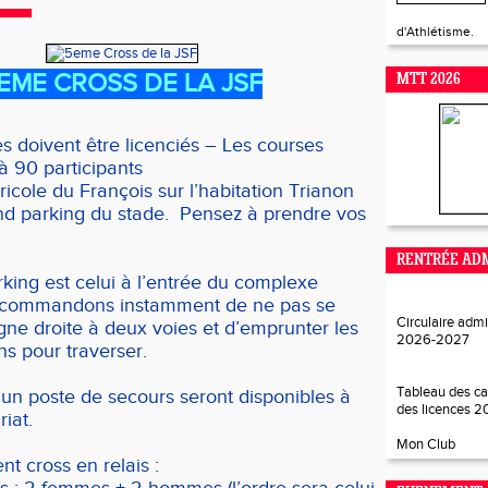
d'Athlétisme.
EME CROSS DE LA JSF
MTT 2026
es doivent être licenciés – Les courses
 à 90 participants
ricole du François sur l’habitation Trianon
nd parking du stade. Pensez à prendre vos
RENTRÉE ADM
rking est celui à l’entrée du complexe
recommandons instamment de ne pas se
Circulaire admi
igne droite à deux voies et d’emprunter les
2026-202
7
s pour traverser.
Tableau des ca
un poste de secours seront disponibles à
des licences 
iat.
Mon Club
t cross en relais :