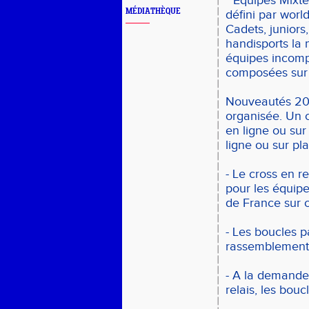
* Equipes Mixte
MÉDIATHÈQUE
défini par worl
Cadets, juniors
handisports la m
équipes incompl
composées sur
Nouveautés 202
organisée. Un c
en ligne ou sur 
ligne ou sur pl
- Le cross en r
pour les équipe
de France sur 
- Les boucles p
rassemblemen
- A la demande
relais, les bou