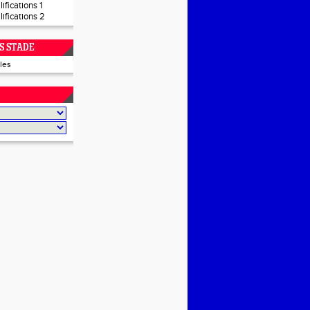
ifications 1
lifications 2
S STADE
iles