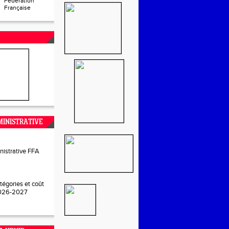
Fédération
Française
INISTRATIVE
nistrative FFA
tégories et coût
2026-2027