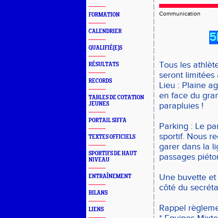
Communication
FORMATION
CALENDRIER
5
QUALIFIÉ(E)S
Tous les athlèt
RÉSULTATS
seront limitées
RECORDS
Lieu : Plaine ag
en face du gra
TABLES DE COTATION
JEUNES
parapluies !
PORTAIL SIFFA
Parking : Le pa
sportif. Nous 
TEXTES OFFICIELS
garer dans la l
SPORTIFS DE HAUT
passages piéton
NIVEAU
Une buvette et 
ENTRAÎNEMENT
côté du secrétar
BILANS
Rappel règlemen
LIENS