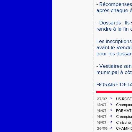
- Récompenses :
après chaque 
- Dossards : Ils
rendre à la fin
Les inscriptions
avant le Vendre
pour les dossa
- Vestiaires sa
municipal à côt
HORAIRE DETA
>
27/07
US ROBE
>
18/07
Championn
>
16/07
FORMATI
>
16/07
Champion
>
16/07
Christin
>
26/06
CHAMPIO