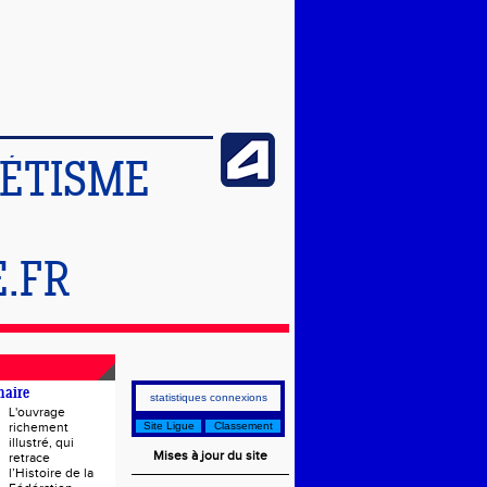
LÉTISME
.FR
naire
statistiques connexions
L'ouvrage
richement
Site Ligue
Classement
illustré, qui
Mises à jour du site
retrace
l’Histoire de la