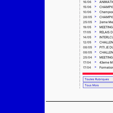
>
16/06
ANIMATI
>
15/06
CHAMPIO
>
10/06
Champion
>
28/05
CHAMPIO
Gosier
>
25/05
2eme Mee
>
19/05
MEETING
>
17/05
RELAIS 
>
14/05
INTERLC
>
12/05
CHALLEN
>
08/05
PITI JE 
>
08/05
CHALLEN
>
25/04
MEETING 
Salée
>
17/04
43eme Me
>
17/04
Formation