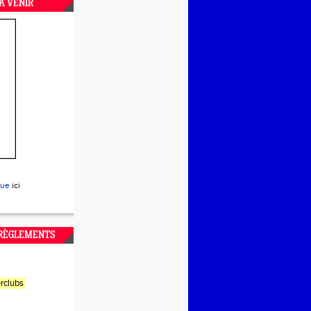
A VENIR
que
ici
 RÈGLEMENTS
rclubs