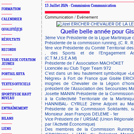
13 Juillet 2024 - Commission Communication
FORMATION
Communication
/
Evénement
CALENDRIER
QUALIFIÉ(E)S
Quelle belle année pour Gi
3ème Vice Présidente de la Ligue Martinique d’
RÉSULTATS
Présidente de la commission running, (C. R.. R.
1ère vice Présidente du Comité Territorial de
RECORDS
, des Sports et de l’Engagement Ass
(C.T.M.J.S.E.A.M)
TABLES DE COTATION
Présidente de l’ Association MACHÖKET
JEUNES
Licenciée au Club Tiger Team 972
C’est dans un lieu hautement symbolique «L
PORTAIL SIFFA
Nègres» à Fort de France que Gisèle ERICH
insignes de Chevalier de la Légion d’ho
TEXTES OFFICIELS
président de l’Association des Secouristes M
Josette MANIN Présidente de la Commission 
SPORTIFS DE HAUT
NIVEAU
à la Collectivité Territoriale de la Martin
HANNIBAL- CYRILLE 2ème Adjoint au Mai
ENTRAÎNEMENT
Présidente de la Commission Solidarités, s
Monsieur Jean François DELEME - 1er
BILANS
Vice Président de l’ URSIAE (Union Régionale 
par l’Activité Économique)
LIENS
Des membres de la Commission Running 