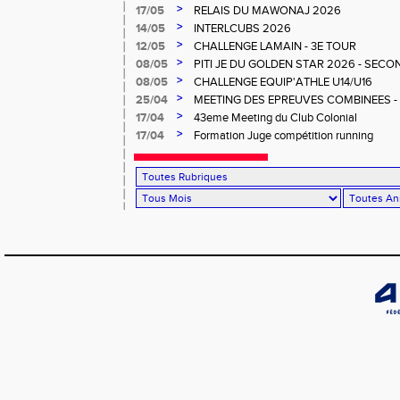
>
17/05
RELAIS DU MAWONAJ 2026
>
14/05
INTERLCUBS 2026
>
12/05
CHALLENGE LAMAIN - 3E TOUR
>
08/05
PITI JE DU GOLDEN STAR 2026 - SECO
>
08/05
CHALLENGE EQUIP'ATHLE U14/U16
>
25/04
MEETING DES EPREUVES COMBINEES - 1er
Salée
>
17/04
43eme Meeting du Club Colonial
>
17/04
Formation Juge compétition running