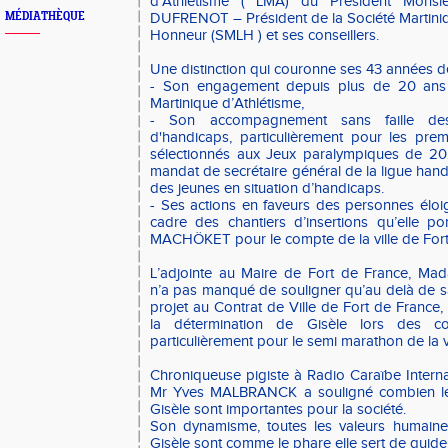
d’Athlétisme ( LMA) du Président Monsi
MÉDIATHÈQUE
DUFRENOT – Président de la Société Martiniq
Honneur (SMLH ) et ses conseillers.
Une distinction qui couronne ses 43 années d
- Son engagement depuis plus de 20 ans 
Martinique d’Athlétisme,
- Son accompagnement sans faille de
d'handicaps, particulièrement pour les prem
sélectionnés aux Jeux paralympiques de 20
mandat de secrétaire général de la ligue handi
des jeunes en situation d’handicaps.
- Ses actions en faveurs des personnes éloi
cadre des chantiers d’insertions qu’elle p
MACHÖKET pour le compte de la ville de Fort
L’adjointe au Maire de Fort de France, 
n’a pas manqué de souligner qu’au delà de 
projet au Contrat de Ville de Fort de France, el
la détermination de Gisèle lors des com
particulièrement pour le semi marathon de la v
Chroniqueuse pigiste à Radio Caraïbe Interna
Mr Yves MALBRANCK a souligné combien les
Gisèle sont importantes pour la société.
Son dynamisme, toutes les valeurs humaines
Gisèle sont comme le phare elle sert de guide