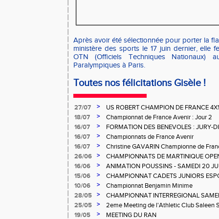
Après avoir été sélectionnée pour porter la f
ministère des sports le 17 juin dernier, elle 
OTN (Officiels Techniques Nationaux) 
Paralympiques à Paris.
Toutes nos félicitations Gisèle !
>
27/07
US ROBERT CHAMPION DE FRANCE 4X
>
18/07
Championnat de France Avenir : Jour 2
>
16/07
FORMATION DES BENEVOLES : JURY-
>
16/07
Championnats de France Avenir
>
16/07
Christine GAVARIN Championne de Fra
>
26/06
CHAMPIONNATS DE MARTINIQUE OPEN
>
16/06
ANIMATION POUSSINS - SAMEDI 20 JU
>
15/06
CHAMPIONNAT CADETS JUNIORS ESP
>
10/06
Championnat Benjamin Minime
>
28/05
CHAMPIONNAT INTERREGIONAL SAMEDI 
Gosier
>
25/05
2eme Meeting de l'Athletic Club Saleen
>
19/05
MEETING DU RAN