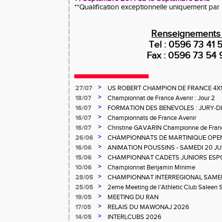
**Qualification exceptionnelle uniquement par
Renseignements
Tel : 0596 73 41 
Fax : 0596 73 54
>
27/07
US ROBERT CHAMPION DE FRANCE 4X
>
18/07
Championnat de France Avenir : Jour 2
>
16/07
FORMATION DES BENEVOLES : JURY-
>
16/07
Championnats de France Avenir
>
16/07
Christine GAVARIN Championne de Fra
>
26/06
CHAMPIONNATS DE MARTINIQUE OPEN
>
16/06
ANIMATION POUSSINS - SAMEDI 20 JU
>
15/06
CHAMPIONNAT CADETS JUNIORS ESP
>
10/06
Championnat Benjamin Minime
>
28/05
CHAMPIONNAT INTERREGIONAL SAMEDI 
Gosier
>
25/05
2eme Meeting de l'Athletic Club Saleen
>
19/05
MEETING DU RAN
>
17/05
RELAIS DU MAWONAJ 2026
>
14/05
INTERLCUBS 2026