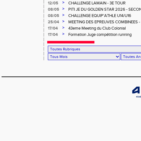
>
12/05
CHALLENGE LAMAIN - 3E TOUR
>
08/05
PITI JE DU GOLDEN STAR 2026 - SECO
>
08/05
CHALLENGE EQUIP'ATHLE U14/U16
>
25/04
MEETING DES EPREUVES COMBINEES - 1er
Salée
>
17/04
43eme Meeting du Club Colonial
>
17/04
Formation Juge compétition running