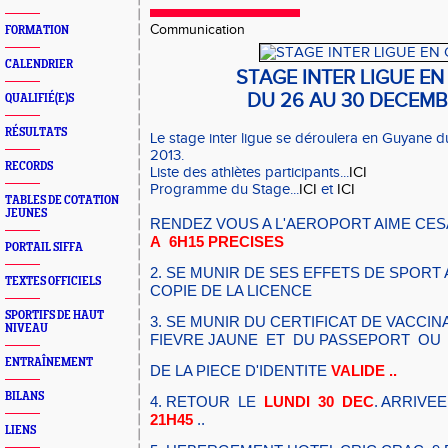
Communication
FORMATION
CALENDRIER
STAGE INTER LIGUE E
DU 26 AU 30 DECEMB
QUALIFIÉ(E)S
RÉSULTATS
Le stage inter ligue se déroulera en Guyane
du
2013.
RECORDS
Liste des athlètes participants...
ICI
Programme du Stage...
ICI
et
ICI
TABLES DE COTATION
JEUNES
RENDEZ VOUS A L'AEROPORT AIME CES
A 6H15 PRECISES
PORTAIL SIFFA
2. SE MUNIR DE SES EFFETS DE SPORT 
TEXTES OFFICIELS
COPIE DE LA LICENCE
SPORTIFS DE HAUT
3. SE MUNIR DU CERTIFICAT DE VACCI
NIVEAU
FIEVRE JAUNE ET DU PASSEPORT OU
ENTRAÎNEMENT
DE LA PIECE D'IDENTITE
VALIDE ..
BILANS
4. RETOUR LE
LUNDI 30 DEC
. ARRIVE
21H45
..
LIENS