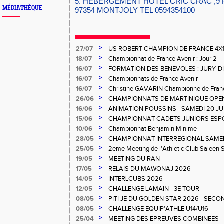
5. HEBERGEMENT HOTEL CRIC CRAC ,9
MÉDIATHÈQUE
97354 MONTJOLY TEL 0594354100
>
27/07
US ROBERT CHAMPION DE FRANCE 4X
>
18/07
Championnat de France Avenir : Jour 2
>
16/07
FORMATION DES BENEVOLES : JURY-
>
16/07
Championnats de France Avenir
>
16/07
Christine GAVARIN Championne de Fra
>
26/06
CHAMPIONNATS DE MARTINIQUE OPEN
>
16/06
ANIMATION POUSSINS - SAMEDI 20 JU
>
15/06
CHAMPIONNAT CADETS JUNIORS ESP
>
10/06
Championnat Benjamin Minime
>
28/05
CHAMPIONNAT INTERREGIONAL SAMEDI 
Gosier
>
25/05
2eme Meeting de l'Athletic Club Saleen
>
19/05
MEETING DU RAN
>
17/05
RELAIS DU MAWONAJ 2026
>
14/05
INTERLCUBS 2026
>
12/05
CHALLENGE LAMAIN - 3E TOUR
>
08/05
PITI JE DU GOLDEN STAR 2026 - SECO
>
08/05
CHALLENGE EQUIP'ATHLE U14/U16
>
25/04
MEETING DES EPREUVES COMBINEES - 1er