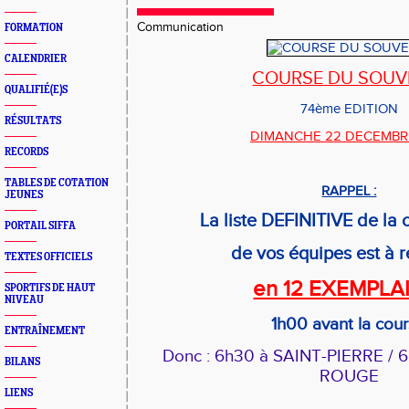
Communication
FORMATION
CALENDRIER
COURSE DU SOUV
QUALIFIÉ(E)S
74ème EDITION
RÉSULTATS
DIMANCHE 22 DECEMBRE
RECORDS
TABLES DE COTATION
RAPPEL :
JEUNES
La liste DEFINITIVE de la
PORTAIL SIFFA
de vos équipes est à 
TEXTES OFFICIELS
en 12 EXEMPLA
SPORTIFS DE HAUT
NIVEAU
1h00 avant la cou
ENTRAÎNEMENT
Donc : 6h30 à SAINT-PIERRE /
BILANS
ROUGE
LIENS