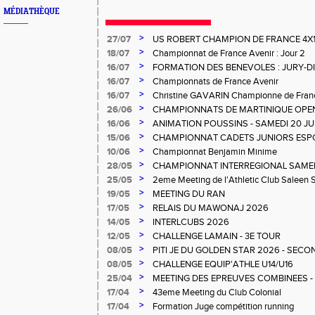
MÉDIATHÈQUE
>
27/07
US ROBERT CHAMPION DE FRANCE 4X
>
18/07
Championnat de France Avenir : Jour 2
>
16/07
FORMATION DES BENEVOLES : JURY-
>
16/07
Championnats de France Avenir
>
16/07
Christine GAVARIN Championne de Fra
>
26/06
CHAMPIONNATS DE MARTINIQUE OPEN
>
16/06
ANIMATION POUSSINS - SAMEDI 20 JU
>
15/06
CHAMPIONNAT CADETS JUNIORS ESP
>
10/06
Championnat Benjamin Minime
>
28/05
CHAMPIONNAT INTERREGIONAL SAMEDI 
Gosier
>
25/05
2eme Meeting de l'Athletic Club Saleen
>
19/05
MEETING DU RAN
>
17/05
RELAIS DU MAWONAJ 2026
>
14/05
INTERLCUBS 2026
>
12/05
CHALLENGE LAMAIN - 3E TOUR
>
08/05
PITI JE DU GOLDEN STAR 2026 - SECO
>
08/05
CHALLENGE EQUIP'ATHLE U14/U16
>
25/04
MEETING DES EPREUVES COMBINEES - 1er
Salée
>
17/04
43eme Meeting du Club Colonial
>
17/04
Formation Juge compétition running