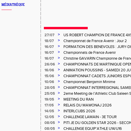
MÉDIATHÈQUE
>
27/07
US ROBERT CHAMPION DE FRANCE 4X
>
18/07
Championnat de France Avenir : Jour 2
>
16/07
FORMATION DES BENEVOLES : JURY-
>
16/07
Championnats de France Avenir
>
16/07
Christine GAVARIN Championne de Fra
>
26/06
CHAMPIONNATS DE MARTINIQUE OPEN
>
16/06
ANIMATION POUSSINS - SAMEDI 20 JU
>
15/06
CHAMPIONNAT CADETS JUNIORS ESP
>
10/06
Championnat Benjamin Minime
>
28/05
CHAMPIONNAT INTERREGIONAL SAMEDI 
Gosier
>
25/05
2eme Meeting de l'Athletic Club Saleen
>
19/05
MEETING DU RAN
>
17/05
RELAIS DU MAWONAJ 2026
>
14/05
INTERLCUBS 2026
>
12/05
CHALLENGE LAMAIN - 3E TOUR
>
08/05
PITI JE DU GOLDEN STAR 2026 - SECO
>
08/05
CHALLENGE EQUIP'ATHLE U14/U16