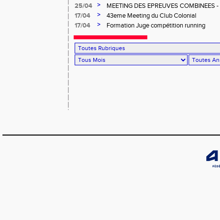
>
25/04
MEETING DES EPREUVES COMBINEES - 1er
Salée
>
17/04
43eme Meeting du Club Colonial
>
17/04
Formation Juge compétition running