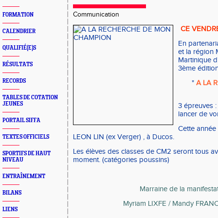
Communication
FORMATION
CE VENDRE
CALENDRIER
En partenari
QUALIFIÉ(E)S
et la région 
Martinique d
RÉSULTATS
3ème édition
RECORDS
"
A LA 
TABLES DE COTATION
JEUNES
3 épreuves :
lancer de vor
PORTAIL SIFFA
Cette année 
LEON LIN (ex Verger) , à Ducos.
TEXTES OFFICIELS
Les élèves des classes de CM2 seront tous a
SPORTIFS DE HAUT
moment. (catégories poussins)
NIVEAU
ENTRAÎNEMENT
Marraine de la manifestat
BILANS
Myriam LIXFE / Mandy FRAN
LIENS