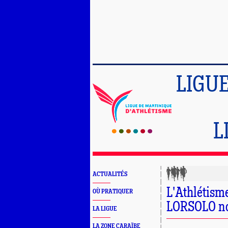
LIGU
L
ACTUALITÉS
L'Athlétisme
OÙ PRATIQUER
LORSOLO nou
LA LIGUE
LA ZONE CARAÏBE