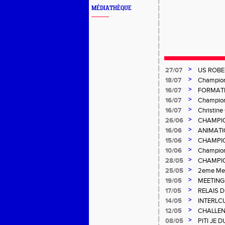
MÉDIATHÈQUE
>
27/07
US ROBE
>
18/07
Championn
>
16/07
FORMATI
>
16/07
Champion
>
16/07
Christin
>
26/06
CHAMPIO
>
16/06
ANIMATI
>
15/06
CHAMPIO
>
10/06
Champion
>
28/05
CHAMPIO
Gosier
>
25/05
2eme Mee
>
19/05
MEETING
>
17/05
RELAIS 
>
14/05
INTERLC
>
12/05
CHALLEN
>
08/05
PITI JE 