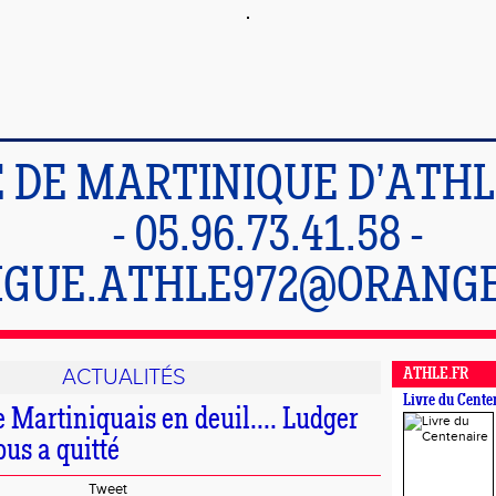
E DE MARTINIQUE D’ATH
- 05.96.73.41.58 -
IGUE.ATHLE972@ORANGE
ACTUALITÉS
ATHLE.FR
Livre du Cente
 Martiniquais en deuil.... Ludger
s a quitté
Tweet