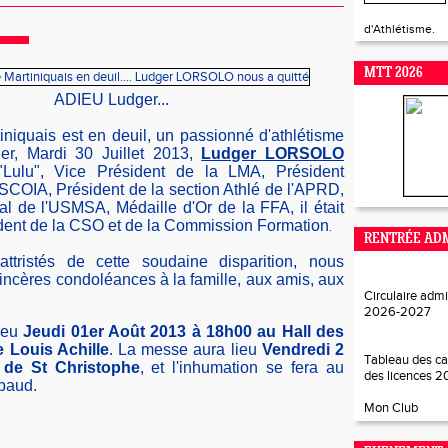
d'Athlétisme.
MTT 2026
ADIEU Ludger...
tiniquais est en deuil, un passionné d'athlétisme
ier, Mardi 30 Juillet 2013,
Ludger LORSOLO
"Lulu", Vice Président de la LMA, Président
SCOIA, Président de la section Athlé de l'APRD,
al de l'USMSA, Médaille d'Or de la FFA, il était
dent de la CSO et de la Commission Formation
.
RENTRÉE ADM
tristés de cette soudaine disparition, nous
incères condoléances à la famille, aux amis, aux
Circulaire admi
2026-202
7
lieu
Jeudi 01er Août 2013 à 18h00 au Hall des
 Louis Achille
.
La messe aura lieu
Vendredi 2
Tableau des ca
e de St Christophe
, et l'inhumation se fera au
des licences 
baud.
Mon Club