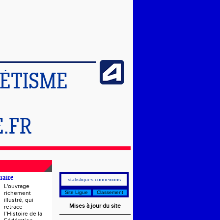
LÉTISME
.FR
naire
statistiques connexions
L'ouvrage
richement
Site Ligue
Classement
illustré, qui
Mises à jour du site
retrace
l’Histoire de la