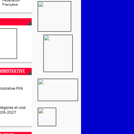
Fédération
Française
INISTRATIVE
nistrative FFA
tégories et coût
2026-2027