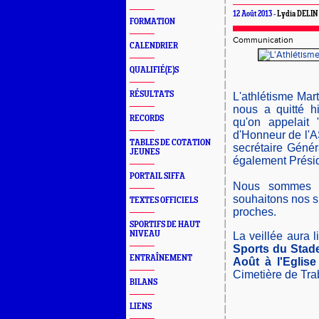
12 Août 2013 -
Lydia DELIN
FORMATION
Communication
CALENDRIER
QUALIFIÉ(E)S
RÉSULTATS
L'athlétisme Mar
nous a quitté h
RECORDS
qu'on appelait 
d'Honneur de l'A
TABLES DE COTATION
secrétaire Génér
JEUNES
également Prési
PORTAIL SIFFA
Nous sommes at
souhaitons nos s
TEXTES OFFICIELS
proches.
SPORTIFS DE HAUT
NIVEAU
La veillée aura 
Sports du Stade
ENTRAÎNEMENT
Août à l'Eglis
Cimetière de Tra
BILANS
LIENS