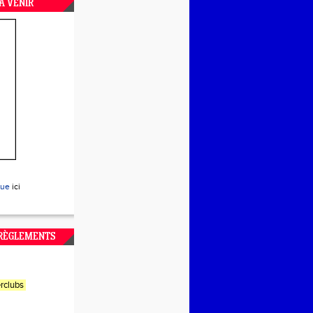
A VENIR
que
ici
 RÈGLEMENTS
rclubs