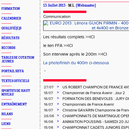
13 Juillet 2013 -
M.L.
(Webmaster)
FORMATION
Communication
CALENDRIER
QUALIFIÉ(E)S
Les résultats complets >>ICI
RÉSULTATS
le lien FFA >>ICI
RECORDS
Son interview après le 200m >>ICI
TABLES DE COTATION
JEUNES
La photofinish du 400m ci-dessous
PORTAIL SIFFA
TEXTES OFFICIELS
>
27/07
US ROBERT CHAMPION DE FRANCE 4X
SPORTIFS DE HAUT
>
18/07
Championnat de France Avenir : Jour 2
NIVEAU
>
16/07
FORMATION DES BENEVOLES : JURY-
>
16/07
Championnats de France Avenir
ENTRAÎNEMENT
>
16/07
Christine GAVARIN Championne de Fra
BILANS
>
26/06
CHAMPIONNATS DE MARTINIQUE OPEN
>
16/06
ANIMATION POUSSINS - SAMEDI 20 JU
LIENS
>
15/06
CHAMPIONNAT CADETS JUNIORS ESP