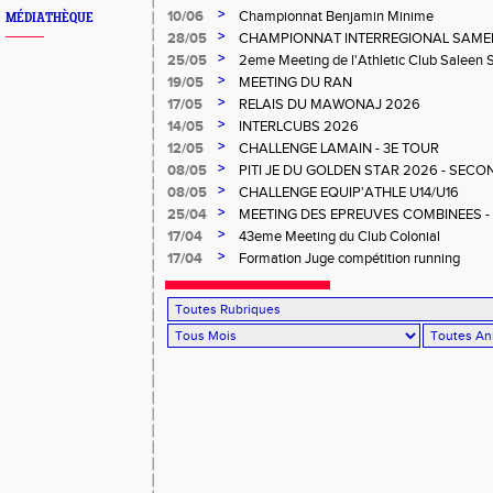
>
10/06
Championnat Benjamin Minime
MÉDIATHÈQUE
>
28/05
CHAMPIONNAT INTERREGIONAL SAMEDI 
Gosier
>
25/05
2eme Meeting de l'Athletic Club Saleen
>
19/05
MEETING DU RAN
>
17/05
RELAIS DU MAWONAJ 2026
>
14/05
INTERLCUBS 2026
>
12/05
CHALLENGE LAMAIN - 3E TOUR
>
08/05
PITI JE DU GOLDEN STAR 2026 - SECO
>
08/05
CHALLENGE EQUIP'ATHLE U14/U16
>
25/04
MEETING DES EPREUVES COMBINEES - 1er
Salée
>
17/04
43eme Meeting du Club Colonial
>
17/04
Formation Juge compétition running