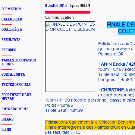
8 Juillet 2013 -
Lydia DELIN
FORMATION
Communication
CALENDRIER
FINALE DE
QUALIFIÉ(E)S
COLET
RÉSULTATS
Félicitations aux 
qui ont participé à
RECORDS
Pointes d'OR
TABLES DE COTATION
*
ANIN Ericka / 42
JEUNES
100m - 12''57 (Rec
Triple Saut - 10m9
PORTAIL SIFFA
Longueur - 4m84
TEXTES OFFICIELS
*
CHRISTINE Jude 
(record personnel)
SPORTIFS DE HAUT
NIVEAU
100m - 11''09 (Record personnel) classé meilleu
Poids - 13m85
ENTRAÎNEMENT
Triple Saut - 13m39
BILANS
Félicitations également à la Sélection Benjamin
Finale Interrégionale des Pointes d'OR en Gu
LIENS
Les résultats ---
ICI