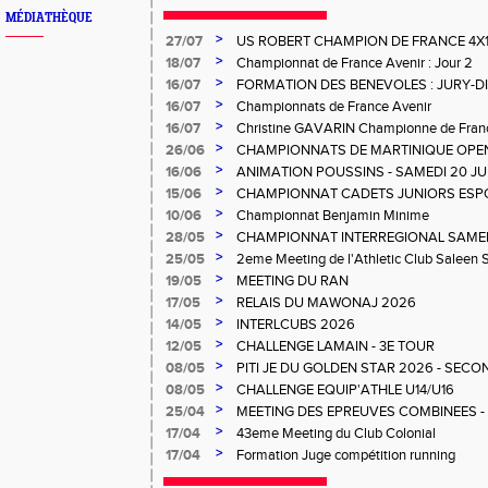
MÉDIATHÈQUE
>
27/07
US ROBERT CHAMPION DE FRANCE 4X
>
18/07
Championnat de France Avenir : Jour 2
>
16/07
FORMATION DES BENEVOLES : JURY-
>
16/07
Championnats de France Avenir
>
16/07
Christine GAVARIN Championne de Fra
>
26/06
CHAMPIONNATS DE MARTINIQUE OPEN
>
16/06
ANIMATION POUSSINS - SAMEDI 20 JU
>
15/06
CHAMPIONNAT CADETS JUNIORS ESP
>
10/06
Championnat Benjamin Minime
>
28/05
CHAMPIONNAT INTERREGIONAL SAMEDI 
Gosier
>
25/05
2eme Meeting de l'Athletic Club Saleen
>
19/05
MEETING DU RAN
>
17/05
RELAIS DU MAWONAJ 2026
>
14/05
INTERLCUBS 2026
>
12/05
CHALLENGE LAMAIN - 3E TOUR
>
08/05
PITI JE DU GOLDEN STAR 2026 - SECO
>
08/05
CHALLENGE EQUIP'ATHLE U14/U16
>
25/04
MEETING DES EPREUVES COMBINEES - 1er
Salée
>
17/04
43eme Meeting du Club Colonial
>
17/04
Formation Juge compétition running