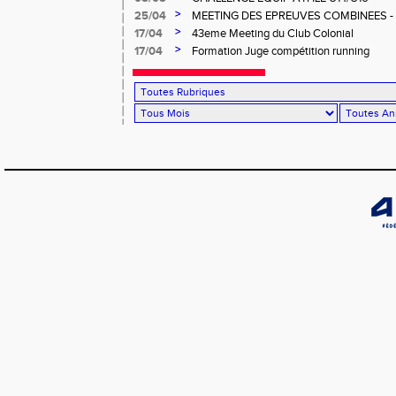
>
25/04
MEETING DES EPREUVES COMBINEES - 1er
Salée
>
17/04
43eme Meeting du Club Colonial
>
17/04
Formation Juge compétition running