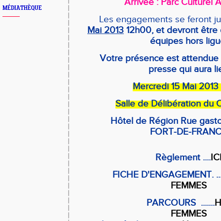
Arrivée : Parc Culture
MÉDIATHÈQUE
Les engagements se feront j
Mai 2013
12h00, et devront être d
équipes hors ligu
Votre présence est attendue
presse qui aura li
Mercredi 15 Mai 2013 
Salle de Délibération du 
Hôtel de Région Rue gast
FORT-DE-FRAN
Règlement ....
IC
FICHE D'ENGAGEMENT. ..
FEMMES
PARCOURS .......
FEMMES