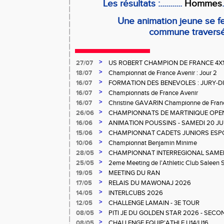
Les résultats :...........
Hommes
.
Une animation jeune se f
commune travers
>
27/07
US ROBERT CHAMPION DE FRANCE 4X
>
18/07
Championnat de France Avenir : Jour 2
>
16/07
FORMATION DES BENEVOLES : JURY-
>
16/07
Championnats de France Avenir
>
16/07
Christine GAVARIN Championne de Fra
>
26/06
CHAMPIONNATS DE MARTINIQUE OPEN
>
16/06
ANIMATION POUSSINS - SAMEDI 20 JU
>
15/06
CHAMPIONNAT CADETS JUNIORS ESP
>
10/06
Championnat Benjamin Minime
>
28/05
CHAMPIONNAT INTERREGIONAL SAMEDI 
Gosier
>
25/05
2eme Meeting de l'Athletic Club Saleen
>
19/05
MEETING DU RAN
>
17/05
RELAIS DU MAWONAJ 2026
>
14/05
INTERLCUBS 2026
>
12/05
CHALLENGE LAMAIN - 3E TOUR
>
08/05
PITI JE DU GOLDEN STAR 2026 - SECO
>
08/05
CHALLENGE EQUIP'ATHLE U14/U16