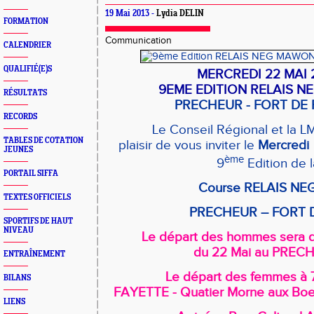
19 Mai 2013 -
Lydia DELIN
FORMATION
Communication
CALENDRIER
QUALIFIÉ(E)S
MERCREDI 22 MAI 
9EME EDITION RELAIS 
RÉSULTATS
PRECHEUR - FORT DE
RECORDS
Le Conseil Régional et la L
TABLES DE COTATION
plaisir de vous inviter le
Mercredi
JEUNES
ème
9
Edition de l
PORTAIL SIFFA
Course RELAIS N
TEXTES OFFICIELS
PRECHEUR – FORT 
SPORTIFS DE HAUT
NIVEAU
Le départ des
hommes sera 
du 22 Mai au PREC
ENTRAÎNEMENT
Le départ des
femmes
à 
BILANS
FAYETTE - Quatier Morne aux B
LIENS