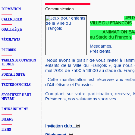
Communication
FORMATION
JEUX
CALENDRIER
VILLE DU FRANCOIS
QUALIFIÉ(E)S
ANIMATION EA/PO M
au Stade du François.
RÉSULTATS
Mesdames, 
RECORDS
Présidents,
Nous avons le plaisir de vous inviter à l’anim
TABLES DE COTATION
JEUNES
enfants de la Ville du François », que nous
mai 2013, de 7h00 à 13h00 au stade du Franço
PORTAIL SIFFA
Cette manifestation est réservée aux enfa
d’Athlétisme et Poussins
TEXTES OFFICIELS
Comptant sur votre participation, recevez,
SPORTIFS DE HAUT
Présidents, nos salutations sportives.
NIVEAU
ENTRAÎNEMENT
BILANS
Invitation club....
ici
LIENS