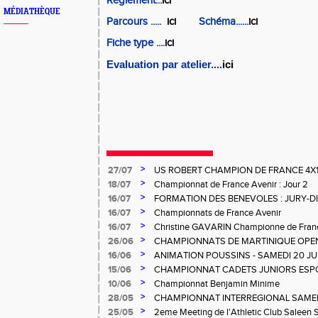
Règlement...
ici
MÉDIATHÈQUE
Parcours .....
ici
Schéma......
ici
Fiche type ....
ici
Evaluation par atelier....
ici
>
27/07
US ROBERT CHAMPION DE FRANCE 4X
>
18/07
Championnat de France Avenir : Jour 2
>
16/07
FORMATION DES BENEVOLES : JURY-
>
16/07
Championnats de France Avenir
>
16/07
Christine GAVARIN Championne de Fra
>
26/06
CHAMPIONNATS DE MARTINIQUE OPEN
>
16/06
ANIMATION POUSSINS - SAMEDI 20 JU
>
15/06
CHAMPIONNAT CADETS JUNIORS ESP
>
10/06
Championnat Benjamin Minime
>
28/05
CHAMPIONNAT INTERREGIONAL SAMEDI 
Gosier
>
25/05
2eme Meeting de l'Athletic Club Saleen