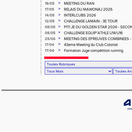
>
19/05
MEETING DU RAN
>
17/05
RELAIS DU MAWONAJ 2026
>
14/05
INTERLCUBS 2026
>
12/05
CHALLENGE LAMAIN - 3E TOUR
>
08/05
PITI JE DU GOLDEN STAR 2026 - SECO
>
08/05
CHALLENGE EQUIP'ATHLE U14/U16
>
25/04
MEETING DES EPREUVES COMBINEES - 1er
Salée
>
17/04
43eme Meeting du Club Colonial
>
17/04
Formation Juge compétition running