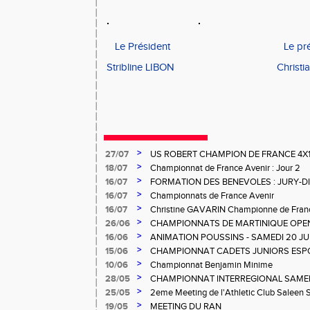
Le Président Le prési
Stribline LIBON Christian
>
27/07
US ROBERT CHAMPION DE FRANCE 4X
>
18/07
Championnat de France Avenir : Jour 2
>
16/07
FORMATION DES BENEVOLES : JURY-
>
16/07
Championnats de France Avenir
>
16/07
Christine GAVARIN Championne de Fra
>
26/06
CHAMPIONNATS DE MARTINIQUE OPEN
>
16/06
ANIMATION POUSSINS - SAMEDI 20 JU
>
15/06
CHAMPIONNAT CADETS JUNIORS ESP
>
10/06
Championnat Benjamin Minime
>
28/05
CHAMPIONNAT INTERREGIONAL SAMEDI 
Gosier
>
25/05
2eme Meeting de l'Athletic Club Saleen
>
19/05
MEETING DU RAN