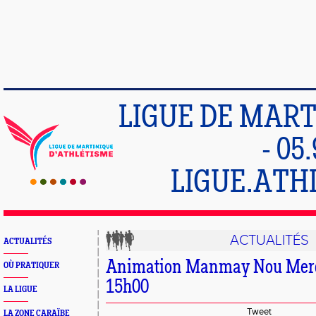
LIGUE DE MART
- 05
LIGUE.ATH
ACTUALITÉS
ACTUALITÉS
Animation Manmay Nou Mercr
OÙ PRATIQUER
15h00
LA LIGUE
Tweet
LA ZONE CARAÏBE