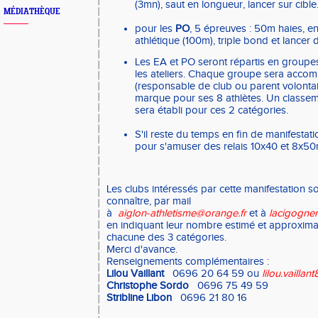
(3mn), saut en longueur, lancer sur cible
MÉDIATHÈQUE
pour les
PO
, 5 épreuves : 50m haies, 
athlétique (100m), triple bond et lancer
Les EA et PO seront répartis en groupes
les ateliers. Chaque groupe sera acco
(responsable de club ou parent volontair
marque pour ses 8 athlètes. Un classeme
sera établi pour ces 2 catégories.
S'il reste du temps en fin de manifestat
pour s'amuser des relais 10x40 et 8x50
Les clubs intéressés par cette manifestation so
connaître, par mail
à
aiglon-athletisme@orange.fr
et à
lacigogne
en indiquant leur nombre estimé et approximat
chacune des 3 catégories.
Merci d'avance.
Renseignements complémentaires :
Lilou Vaillant
0696 20 64 59 ou
lilou.vailla
Christophe Sordo
0696 75 49 59
Stribline Libon
0696 21 80 16