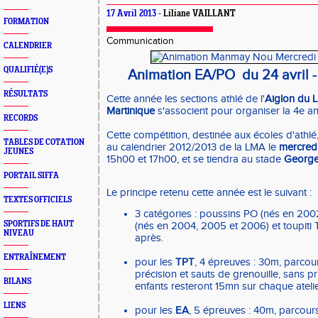
17 Avril 2013 -
Liliane VAILLANT
FORMATION
Communication
CALENDRIER
QUALIFIÉ(E)S
Animation EA/PO du 24 avril -
RÉSULTATS
Cette année les sections athlé de l'
Aiglon du 
Martinique
s'associent pour organiser la 4e a
RECORDS
Cette compétition, destinée aux écoles d'athl
TABLES DE COTATION
au calendrier 2012/2013 de la LMA le
mercredi
JEUNES
15h00 et 17h00, et se tiendra au stade
George
PORTAIL SIFFA
Le principe retenu cette année est le suivant :
TEXTES OFFICIELS
3 catégories : poussins PO (nés en 2002
SPORTIFS DE HAUT
(nés en 2004, 2005 et 2006) et toupiti
NIVEAU
après.
ENTRAÎNEMENT
pour les
TPT
, 4 épreuves : 30m, parcour
précision et sauts de grenouille, sans p
BILANS
enfants resteront 15mn sur chaque atelie
LIENS
pour les
EA
, 5 épreuves : 40m, parcour