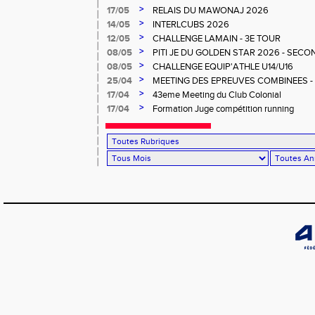
>
17/05
RELAIS DU MAWONAJ 2026
>
14/05
INTERLCUBS 2026
>
12/05
CHALLENGE LAMAIN - 3E TOUR
>
08/05
PITI JE DU GOLDEN STAR 2026 - SECO
>
08/05
CHALLENGE EQUIP'ATHLE U14/U16
>
25/04
MEETING DES EPREUVES COMBINEES - 1er
Salée
>
17/04
43eme Meeting du Club Colonial
>
17/04
Formation Juge compétition running