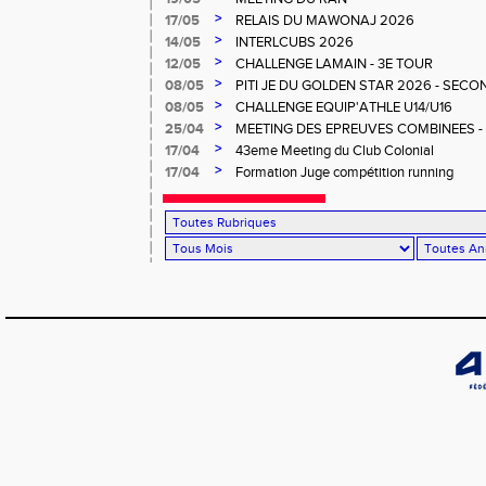
>
17/05
RELAIS DU MAWONAJ 2026
>
14/05
INTERLCUBS 2026
>
12/05
CHALLENGE LAMAIN - 3E TOUR
>
08/05
PITI JE DU GOLDEN STAR 2026 - SECO
>
08/05
CHALLENGE EQUIP'ATHLE U14/U16
>
25/04
MEETING DES EPREUVES COMBINEES - 1er
Salée
>
17/04
43eme Meeting du Club Colonial
>
17/04
Formation Juge compétition running