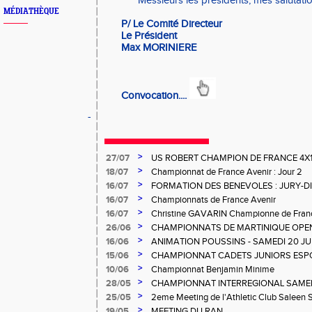
Messieurs les présidents, mes salutati
MÉDIATHÈQUE
P/ Le Comité Directeur
Le Président
Max MORINIERE
Convocation....
-
>
27/07
US ROBERT CHAMPION DE FRANCE 4X
>
18/07
Championnat de France Avenir : Jour 2
>
16/07
FORMATION DES BENEVOLES : JURY-
>
16/07
Championnats de France Avenir
>
16/07
Christine GAVARIN Championne de Fra
>
26/06
CHAMPIONNATS DE MARTINIQUE OPEN
>
16/06
ANIMATION POUSSINS - SAMEDI 20 JU
>
15/06
CHAMPIONNAT CADETS JUNIORS ESP
>
10/06
Championnat Benjamin Minime
>
28/05
CHAMPIONNAT INTERREGIONAL SAMEDI 
Gosier
>
25/05
2eme Meeting de l'Athletic Club Saleen
>
19/05
MEETING DU RAN