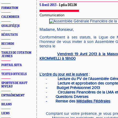
5 Avril 2013 -
Lydia DELIN
FORMATION
Communication
CALENDRIER
QUALIFIÉ(E)S
Madame, Monsieur,
RÉSULTATS
Conformément à ses statuts, la Ligue de M
l’honneur de vous inviter à son Assemblée G
RECORDS
tiendra le
TABLES DE COTATION
Vendredi 19 Avril 2013 à la Maiso
JEUNES
KROMWELL) à 18h00
PORTAIL SIFFA
L’ordre du jour est le suivant
:
TEXTES OFFICIELS
-
Lecture du PV de l’Assemblée Géné
-
Lecture et approbation des comptes
SPORTIFS DE HAUT
NIVEAU
-
Budget Prévisionnel 2013
-
Circulaires Financières de la LMA et
ENTRAÎNEMENT
-
Questions Diverses
-
Remise des
Médailles Fédérales
BILANS
Comptant sur votre présence, je vous pr
LIENS