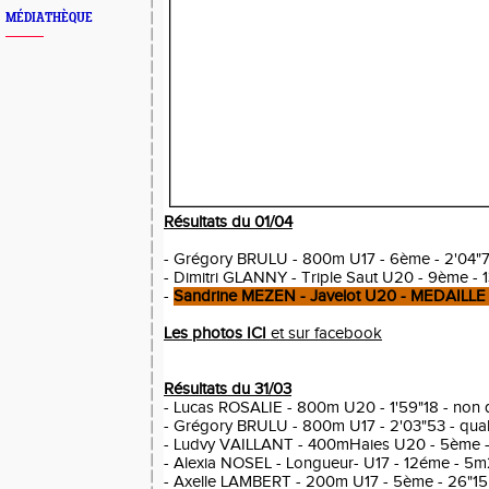
MÉDIATHÈQUE
Résultats du 01/04
- Grégory BRULU - 800m U17 - 6ème - 2'04"
- Dimitri GLANNY - Triple Saut U20 - 9ème - 1
-
Sandrine MEZEN - Javelot U20 - MEDAILLE
Les photos
ICI
et sur
facebook
Résultats du 31/03
- Lucas ROSALIE - 800m U20 - 1'59"18 - non q
- Grégory BRULU - 800m U17 - 2'03"53 - qual
- Ludvy VAILLANT - 400mHaies U20 - 5ème 
- Alexia NOSEL - Longueur- U17 - 12éme - 5
- Axelle LAMBERT - 200m U17 - 5ème - 26"15 