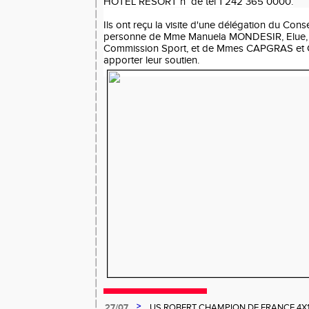
HOTEL RESORT n° de tel 1 242 365 0000.
Ils ont reçu la visite d'une délégation du Conse
personne de Mme Manuela MONDESIR, Elue, S
Commission Sport, et de Mmes CAPGRAS et 
apporter leur soutien.
>
27/07
US ROBERT CHAMPION DE FRANCE 4X