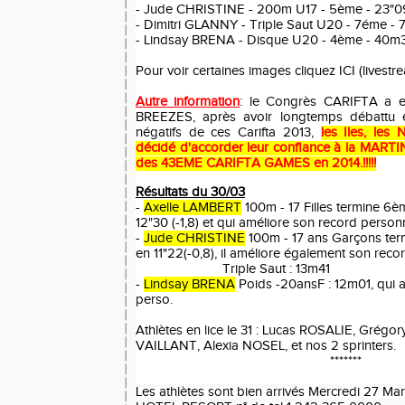
- Jude CHRISTINE - 200m U17 - 5ème - 23"09
- Dimitri GLANNY - Triple Saut U20 - 7éme - 
- Lindsay BRENA - Disque U20 - 4ème - 40m
Pour voir certaines images cliquez
ICI
(livestr
Autre information
: le Congrès CARIFTA a eu
BREEZES, après avoir longtemps débattu e
négatifs de ces Carifta 2013,
les Iles, les
décidé d'accorder leur confiance à la MARTI
des 43EME CARIFTA GAMES en 2014.!!!!!
Résultats du 30/03
-
Axelle LAMBERT
100m - 17 Filles termine 6èm
12"30 (-1,8) et qui améliore son record person
-
Jude CHRISTINE
100m - 17 ans Garçons term
en 11"22(-0,8), il améliore également son rec
Triple Saut : 13m41
-
Lindsay BRENA
Poids -20ansF : 12m01, qui a
perso.
Athlètes en lice le 31 : Lucas ROSALIE, Grégo
VAILLANT, Alexia NOSEL, et nos 2 sprinters.
*******
Les athlètes sont bien arrivés Mercredi 27 Ma