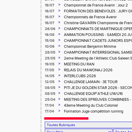
>
18/07
Championnat de France Avenir : Jour 2
>
16/07
FORMATION DES BENEVOLES : JURY-
>
16/07
Championnats de France Avenir
>
16/07
Christine GAVARIN Championne de Fra
>
26/06
CHAMPIONNATS DE MARTINIQUE OPEN
>
16/06
ANIMATION POUSSINS - SAMEDI 20 JU
>
15/06
CHAMPIONNAT CADETS JUNIORS ESP
>
10/06
Championnat Benjamin Minime
>
28/05
CHAMPIONNAT INTERREGIONAL SAMEDI 
Gosier
>
25/05
2eme Meeting de l'Athletic Club Saleen
>
19/05
MEETING DU RAN
>
17/05
RELAIS DU MAWONAJ 2026
>
14/05
INTERLCUBS 2026
>
12/05
CHALLENGE LAMAIN - 3E TOUR
>
08/05
PITI JE DU GOLDEN STAR 2026 - SECO
>
08/05
CHALLENGE EQUIP'ATHLE U14/U16
>
25/04
MEETING DES EPREUVES COMBINEES - 1er
Salée
>
17/04
43eme Meeting du Club Colonial
>
17/04
Formation Juge compétition running