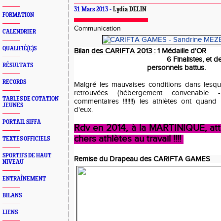
31 Mars 2013 -
Lydia DELIN
FORMATION
Communication
CALENDRIER
QUALIFIÉ(E)S
Bilan des CARIFTA 2013 :
1 Médaille d'OR
6 Finalistes, et 
RÉSULTATS
personnels battus.
RECORDS
Malgré les mauvaises conditions dans lesque
retrouvées (hébergement convenable 
TABLES DE COTATION
commentaires !!!!!!!) les athlètes ont qua
JEUNES
d'eux.
PORTAIL SIFFA
Rdv en 2014, à la MARTINIQUE, att
chers athlètes au travail !!!!
TEXTES OFFICIELS
SPORTIFS DE HAUT
Remise du Drapeau des CARIFTA GAMES
NIVEAU
ENTRAÎNEMENT
BILANS
LIENS