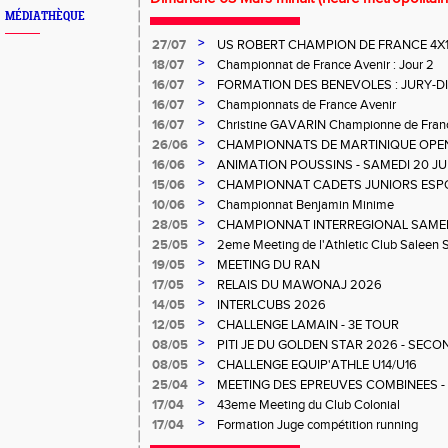
MÉDIATHÈQUE
>
27/07
US ROBERT CHAMPION DE FRANCE 4X
>
18/07
Championnat de France Avenir : Jour 2
>
16/07
FORMATION DES BENEVOLES : JURY-
>
16/07
Championnats de France Avenir
>
16/07
Christine GAVARIN Championne de Fra
>
26/06
CHAMPIONNATS DE MARTINIQUE OPEN
>
16/06
ANIMATION POUSSINS - SAMEDI 20 JU
>
15/06
CHAMPIONNAT CADETS JUNIORS ESP
>
10/06
Championnat Benjamin Minime
>
28/05
CHAMPIONNAT INTERREGIONAL SAMEDI 
Gosier
>
25/05
2eme Meeting de l'Athletic Club Saleen
>
19/05
MEETING DU RAN
>
17/05
RELAIS DU MAWONAJ 2026
>
14/05
INTERLCUBS 2026
>
12/05
CHALLENGE LAMAIN - 3E TOUR
>
08/05
PITI JE DU GOLDEN STAR 2026 - SECO
>
08/05
CHALLENGE EQUIP'ATHLE U14/U16
>
25/04
MEETING DES EPREUVES COMBINEES - 1er
Salée
>
17/04
43eme Meeting du Club Colonial
>
17/04
Formation Juge compétition running