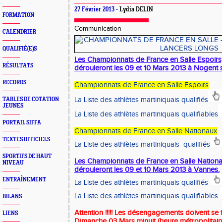
27 Février 2013 -
Lydia DELIN
FORMATION
Communication
CALENDRIER
QUALIFIÉ(E)S
Les Championnats de France en Salle Espoirs
RÉSULTATS
dérouleront les 09 et 10 Mars 2013 à Nogent s
RECORDS
Championnats de France en Salle Espoirs
La Liste des athlètes martiniquais qualifiés
TABLES DE COTATION
JEUNES
La Liste des athlètes martiniquais qualifiables
PORTAIL SIFFA
Championnats de France en Salle Nationaux
TEXTES OFFICIELS
La Liste des athlètes martiniquais qualifiés
SPORTIFS DE HAUT
Les Championnats de France en Salle Nation
NIVEAU
dérouleront les 09 et 10 Mars 2013 à Vannes.
ENTRAÎNEMENT
La Liste des athlètes martiniquais qualifiés
La Liste des athlètes martini
quais qualifiables
BILANS
Attention !!!!! Les désengagem
ents doivent se 
LIENS
Dimanche 03 Mars minuit (heure métropolitain