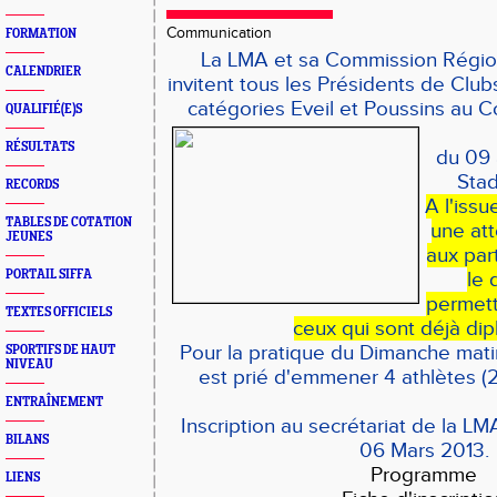
Communication
FORMATION
La LMA et sa Commission Régio
CALENDRIER
invitent tous les Présidents de Club
catégories Eveil et Poussins au 
QUALIFIÉ(E)S
RÉSULTATS
du 09 
Stad
RECORDS
A l'issu
TABLES DE COTATION
une att
JEUNES
aux par
PORTAIL SIFFA
le 
permett
TEXTES OFFICIELS
ceux qui
sont déjà di
Pour la pratique du Dimanche mati
SPORTIFS DE HAUT
NIVEAU
est prié d'emmener 4 athlètes (2 
ENTRAÎNEMENT
Inscription au secrétariat de la LM
BILANS
06 Mars 2013.
Programme
LIENS