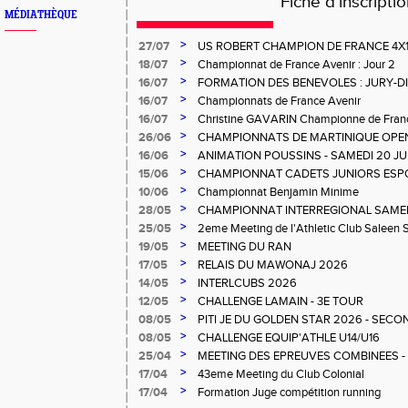
Fiche d'inscripti
MÉDIATHÈQUE
>
27/07
US ROBERT CHAMPION DE FRANCE 4X
>
18/07
Championnat de France Avenir : Jour 2
>
16/07
FORMATION DES BENEVOLES : JURY-
>
16/07
Championnats de France Avenir
>
16/07
Christine GAVARIN Championne de Fra
>
26/06
CHAMPIONNATS DE MARTINIQUE OPEN
>
16/06
ANIMATION POUSSINS - SAMEDI 20 JU
>
15/06
CHAMPIONNAT CADETS JUNIORS ESP
>
10/06
Championnat Benjamin Minime
>
28/05
CHAMPIONNAT INTERREGIONAL SAMEDI 
Gosier
>
25/05
2eme Meeting de l'Athletic Club Saleen
>
19/05
MEETING DU RAN
>
17/05
RELAIS DU MAWONAJ 2026
>
14/05
INTERLCUBS 2026
>
12/05
CHALLENGE LAMAIN - 3E TOUR
>
08/05
PITI JE DU GOLDEN STAR 2026 - SECO
>
08/05
CHALLENGE EQUIP'ATHLE U14/U16
>
25/04
MEETING DES EPREUVES COMBINEES - 1er
Salée
>
17/04
43eme Meeting du Club Colonial
>
17/04
Formation Juge compétition running