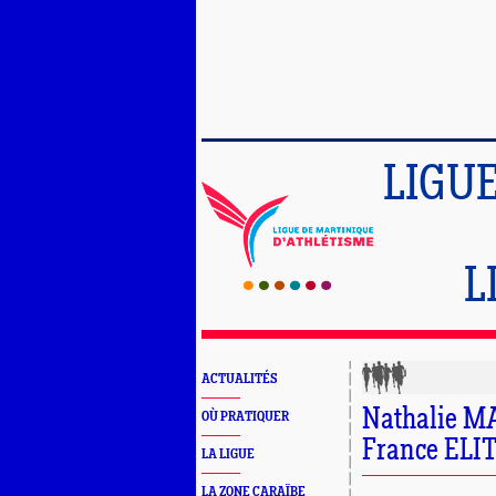
LIGU
L
ACTUALITÉS
Nathalie M
OÙ PRATIQUER
France ELIT
LA LIGUE
LA ZONE CARAÏBE