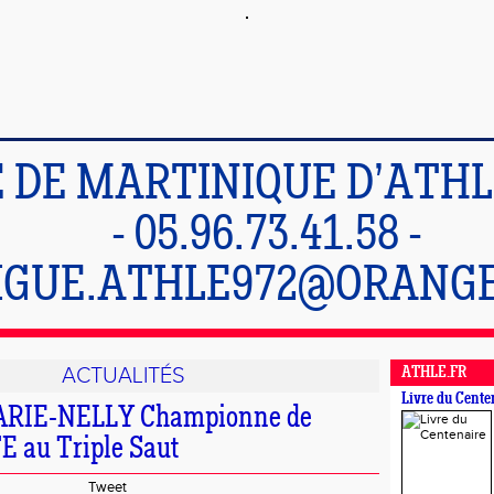
E DE MARTINIQUE D’ATH
- 05.96.73.41.58 -
IGUE.ATHLE972@ORANGE
ACTUALITÉS
ATHLE.FR
Livre du Cente
ARIE-NELLY Championne de
E au Triple Saut
Tweet