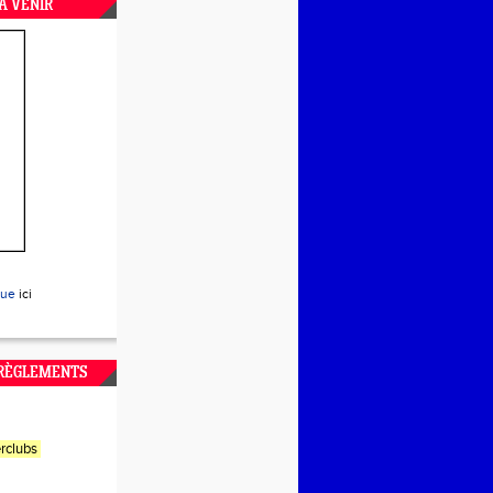
A VENIR
que
ici
 RÈGLEMENTS
rclubs