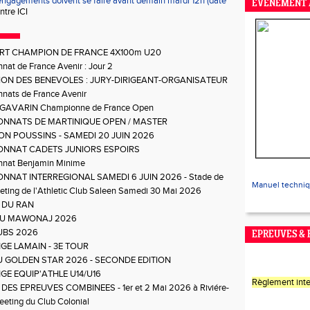
gagements doivent se faire avant demain mardi 12h (date
EVENEMENT 
ntre ICI
RT CHAMPION DE FRANCE 4X100m U20
at de France Avenir : Jour 2
ON DES BENEVOLES : JURY-DIRIGEANT-ORGANISATEUR
nats de France Avenir
e GAVARIN Championne de France Open
NNATS DE MARTINIQUE OPEN / MASTER
ON POUSSINS - SAMEDI 20 JUIN 2026
NNAT CADETS JUNIORS ESPOIRS
nat Benjamin Minime
NNAT INTERREGIONAL SAMEDI 6 JUIN 2026 - Stade de
Manuel techni
ting de l'Athletic Club Saleen Samedi 30 Mai 2026
 DU RAN
DU MAWONAJ 2026
UBS 2026
EPREUVES &
GE LAMAIN - 3E TOUR
DU GOLDEN STAR 2026 - SECONDE EDITION
GE EQUIP'ATHLE U14/U16
Règlement inte
DES EPREUVES COMBINEES - 1er et 2 Mai 2026 à Riviére-
eting du Club Colonial