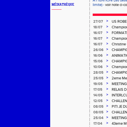
ATTENTION! Les désen
limite) -
voir note ci-co
MÉDIATHÈQUE
>
27/07
US ROBE
>
18/07
Championn
>
16/07
FORMATI
>
16/07
Champion
>
16/07
Christin
>
26/06
CHAMPIO
>
16/06
ANIMATI
>
15/06
CHAMPIO
>
10/06
Champion
>
28/05
CHAMPIO
Gosier
>
25/05
2eme Mee
>
19/05
MEETING
>
17/05
RELAIS 
>
14/05
INTERLC
>
12/05
CHALLEN
>
08/05
PITI JE 
>
08/05
CHALLEN
>
25/04
MEETING 
Salée
>
17/04
43eme Me