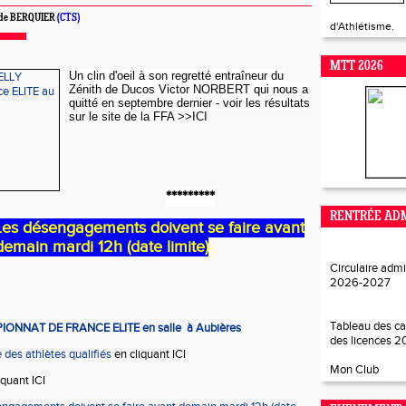
ude BERQUIER
(CTS)
d'Athlétisme.
MTT 2026
Un clin d'oeil à son regretté entraîneur du
Zénith de Ducos Victor NORBERT qui nous a
quitté en septembre dernier -
voir les résultats
sur le site de la FFA >>ICI
*********
RENTRÉE ADM
s désengagements doivent se faire avant
demain mardi 12h (date limite)
Circulaire admi
2026-202
7
Tableau des ca
ONNAT DE FRANCE ELITE en salle à Aubières
des licences 
e des athlètes qualifiés
en cliquant ICI
Mon Club
iquant ICI