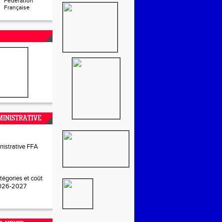
Fédération
Française
INISTRATIVE
nistrative FFA
tégories et coût
2026-2027