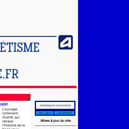
LÉTISME
.FR
naire
statistiques connexions
L'ouvrage
richement
Site Ligue
Classement
illustré, qui
Mises à jour du site
retrace
l’Histoire de la