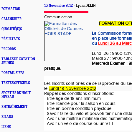
13 Novembre 2012 -
Lydia DELIN
FORMATION
Communication
CALENDRIER
FORMATION OFF
QUALIFIÉ(E)S
La Commission forma
en place une formati
RÉSULTATS
du
Lundi 26 au Merc
RECORDS
Lundi 26 : 9h00-12h
Mardi 27 : 9h00-12h
TABLES DE COTATION
JEUNES
Mercredi Examen : 
pratique.
PORTAIL SIFFA
TEXTES OFFICIELS
Les inscrits sont priés de se rapprocher du se
le
Lundi 19 Novembre 2012
.
SPORTIFS DE HAUT
Rappel des conditions d'inscriptions:
NIVEAU
- Etre âgé de 18 ans minimum
- Etre licencié pour la saison en cours
ENTRAÎNEMENT
- Etre en bonne condition physique
- Savoir faire du vélo et pouvoir tenir une d
BILANS
- Avoir une maitrise minimale des mathématiq
- Avoir un vélo de course ou un VTT
LIENS