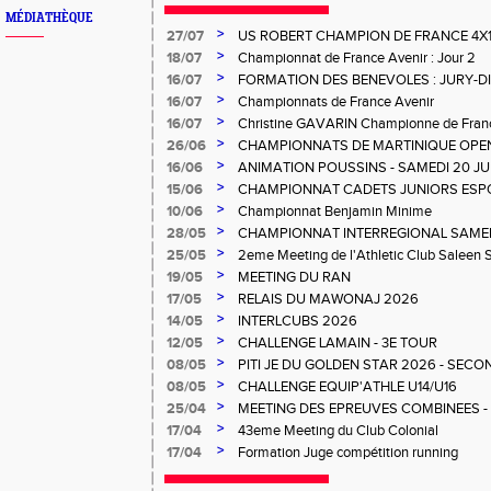
MÉDIATHÈQUE
>
27/07
US ROBERT CHAMPION DE FRANCE 4X
>
18/07
Championnat de France Avenir : Jour 2
>
16/07
FORMATION DES BENEVOLES : JURY-
>
16/07
Championnats de France Avenir
>
16/07
Christine GAVARIN Championne de Fra
>
26/06
CHAMPIONNATS DE MARTINIQUE OPEN
>
16/06
ANIMATION POUSSINS - SAMEDI 20 JU
>
15/06
CHAMPIONNAT CADETS JUNIORS ESP
>
10/06
Championnat Benjamin Minime
>
28/05
CHAMPIONNAT INTERREGIONAL SAMEDI 
Gosier
>
25/05
2eme Meeting de l'Athletic Club Saleen
>
19/05
MEETING DU RAN
>
17/05
RELAIS DU MAWONAJ 2026
>
14/05
INTERLCUBS 2026
>
12/05
CHALLENGE LAMAIN - 3E TOUR
>
08/05
PITI JE DU GOLDEN STAR 2026 - SECO
>
08/05
CHALLENGE EQUIP'ATHLE U14/U16
>
25/04
MEETING DES EPREUVES COMBINEES - 1er
Salée
>
17/04
43eme Meeting du Club Colonial
>
17/04
Formation Juge compétition running