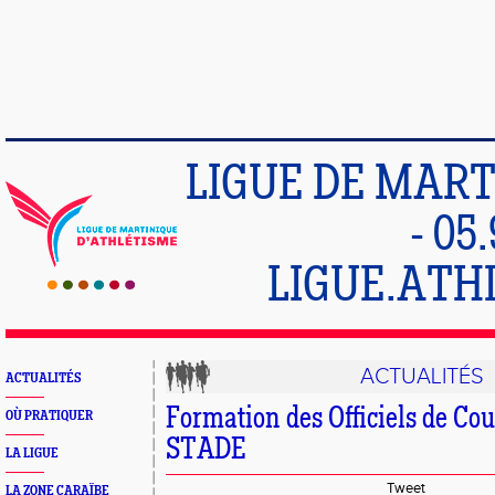
LIGUE DE MART
- 05
LIGUE.ATH
ACTUALITÉS
ACTUALITÉS
Formation des Officiels de C
OÙ PRATIQUER
STADE
LA LIGUE
Tweet
LA ZONE CARAÏBE