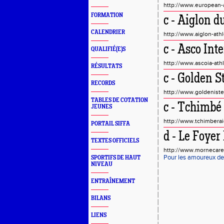
http://www.european-a
FORMATION
c - Aiglon 
CALENDRIER
http://www.aiglon-ath
c - Asco Inte
QUALIFIÉ(E)S
http://www.ascoia-ath
RÉSULTATS
c - Golden S
RECORDS
http://www.goldenist
TABLES DE COTATION
c - Tchimbé
JEUNES
http://www.tchimberaid
PORTAIL SIFFA
d - Le Foyer
TEXTES OFFICIELS
http://www.mornecare
Pour les amoureux de
SPORTIFS DE HAUT
NIVEAU
ENTRAÎNEMENT
BILANS
LIENS