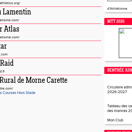
thletics.org/
d'Athlétisme.
du Lamentin
letisme.com/
MTT 2026
r Atlas
letisme.com/
tar
e.com
 Raid
RENTRÉE ADM
.fr
 Rural de Morne Carette
Circulaire admi
tte.com/
2026-202
7
s Courses Hors Stade
Tableau des ca
des licences 
Mon Club