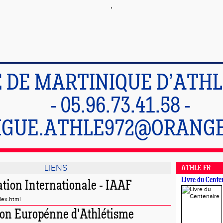
E DE MARTINIQUE D’ATH
- 05.96.73.41.58 -
IGUE.ATHLE972@ORANGE
LIENS
ATHLE.FR
Livre du Cente
ation Internationale - IAAF
dex.html
tion Europénne d'Athlétisme