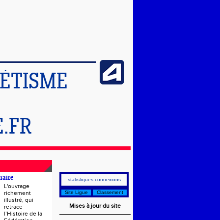
LÉTISME
.FR
naire
statistiques connexions
L'ouvrage
richement
Site Ligue
Classement
illustré, qui
Mises à jour du site
retrace
l’Histoire de la