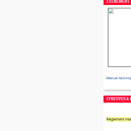
EVENEMENT 
Manuel techni
EPREUVES &
Règlement inte