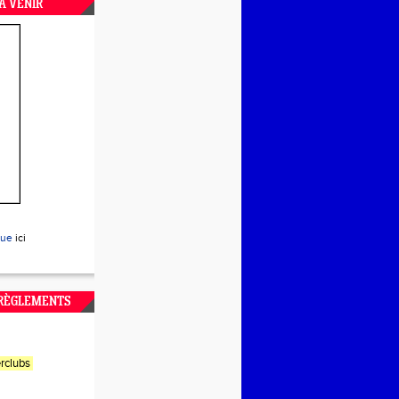
A VENIR
que
ici
 RÈGLEMENTS
rclubs