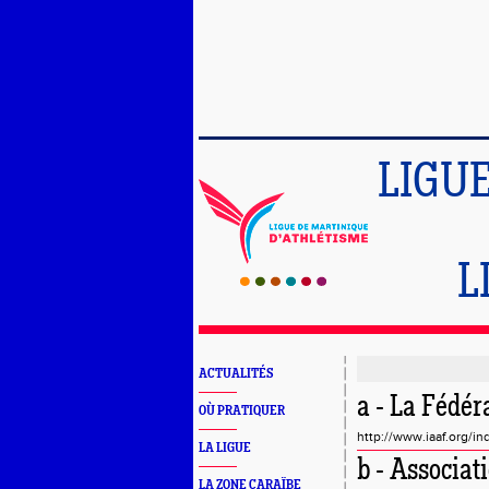
LIGU
L
ACTUALITÉS
a - La Fédér
OÙ PRATIQUER
http://www.iaaf.org/in
LA LIGUE
b - Associa
LA ZONE CARAÏBE