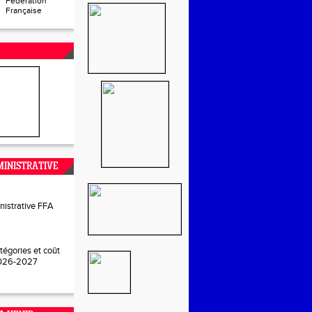
Fédération
Française
INISTRATIVE
nistrative FFA
tégories et coût
2026-2027