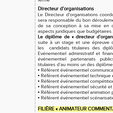
fermé
Directeur d'organisations
:
Le Directeur d'organisations coor
sera responsable du bon déroulem
de sa conception à sa mise en oe
aspects juridiques que budgétaires.
Le diplôme de « directeur d’organi
suite à un stage et une épreuve d
les candidats titulaires des dip
Evénementiel administratif et finan
événementiel partenariats publ
titulaires d’au moins un des diplôm
•
Référent événementiel communica
•
Référent événementiel technique e
•
Référent événementiel compétitio
•
Référent événementiel sécurité et
•
Référent événementiel animation 
•
Référent événementiel scénarisat
FILIÈRE « ANIMATEUR COMMENT