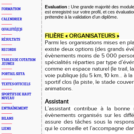
Evaluation :
Une grande majorité des modules
FORMATION
est enregistré sur votre profil, et ces évaluat
prétendre à la validation d'un diplôme.
CALENDRIER
QUALIFIÉ(E)S
FILIÈRE « ORGANISATEURS »
RÉSULTATS
Parmi les organisations mises en place
existe deux options (des grands é
RECORDS
évènements moins de 5 000 person
TABLES DE COTATION
spécialités réparties par type d’év
JEUNES
comme en espace naturel (le trail, l
PORTAIL SIFFA
voie publique (du 5 km, 10 km… à l
sportif clos (la piste, le stade couver
TEXTES OFFICIELS
animations.
SPORTIFS DE HAUT
NIVEAU
Assistant
L’assistant contribue à la bonne
ENTRAÎNEMENT
évènements organisés sur les différ
BILANS
assure des tâches sous la responsa
qui le conseille et l’accompagne dan
LIENS